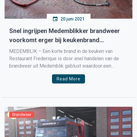
20 juni 2021
Snel ingrijpen Medemblikker brandweer
voorkomt erger bij keukenbrand
restaurant Frederique
MEDEMBLIK – Een korte brand in de keuken van
Restaurant Frederique is door snel handelen van de
brandweer uit Medemblik geblust waardoor een
grotere brand kon worden voorkomen. De
Read More
Veiligheidsregio kreeg rond 10 voor half zes de
melding van een brand in een pand aan de Nieuwstraat
in Medemblik, binnen […]
Brandweer