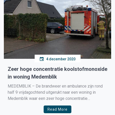
4 december 2020
Zeer hoge concentratie koolstofmonoxide
in woning Medemblik
MEDEMBLIK – De brandweer en ambulance zijn rond
half 9 vrijdagochtend uitgerukt naar een woning in
Medemblik waar een zeer hoge concentratie
koolstofmonoxide was gemeten. Onderzoek wees uit
Read More
dat de boosdoener de CV-ketel bleek te zijn. De