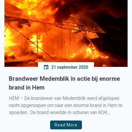
21 september 2020
Brandweer Medemblik in actie bij enorme
brand in Hem
HEM – De brandweer van Medemblik werd afgelopen
nacht opgeroepen om naar een enorme brand in Hem te
spoeden.. De brand woedde in schuren van KOK
Bloembollen B.V. De brand was zo enorm groot dat de
Read More
Veiligheidsregio direct ging opschalen naar zeer grote