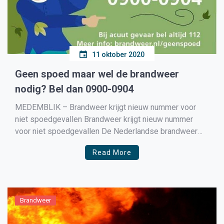
11 oktober 2020
Geen spoed maar wel de brandweer
nodig? Bel dan 0900-0904
MEDEMBLIK – Brandweer krijgt nieuw nummer voor
niet spoedgevallen Brandweer krijgt nieuw nummer
voor niet spoedgevallen De Nederlandse brandweer
introduceert op 12 oktober 2020 een nieuw
Read More
telefoonnummer voor niet-spoedeisende gevallen.
Wanneer er geen spoed is maar de brandweer toch
nodig is kunnen mensen bellen naar 0900-0904. Het
nummer kan gebeld […]
Brandweer