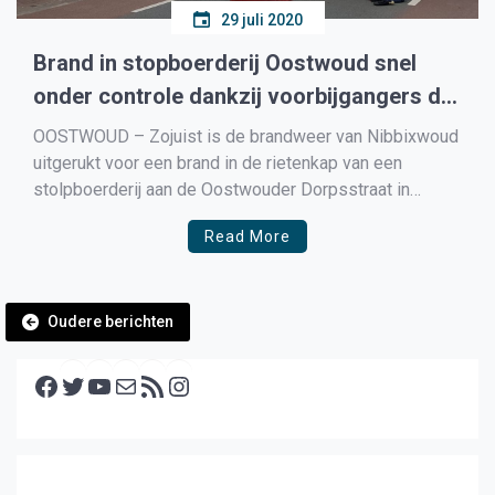
29 juli 2020
Brand in stopboerderij Oostwoud snel
onder controle dankzij voorbijgangers die
brandalarm hoorden
OOSTWOUD – Zojuist is de brandweer van Nibbixwoud
uitgerukt voor een brand in de rietenkap van een
stolpboerderij aan de Oostwouder Dorpsstraat in
Oostwoud. Onze verslaggever ter plaatse meldt dat er
Read More
zichtbaar rook vanuit het rietendak komt, maar dat er
geen vlammen te zien zijn. De Oostwouder Dorpsstraat
is voor […]
Berichtennavigatie
Oudere berichten
Facebook
Twitter
YouTube
E-mail
RSS feed
Instagram