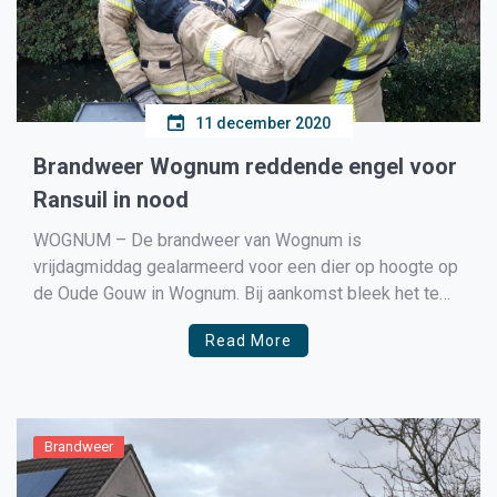
11 december 2020
Brandweer Wognum reddende engel voor
Ransuil in nood
WOGNUM – De brandweer van Wognum is
vrijdagmiddag gealarmeerd voor een dier op hoogte op
de Oude Gouw in Wognum. Bij aankomst bleek het te
gaan om een ransuil welke in de boom hing. Hij zat
Read More
verward in visdraad en hing in de boom te fladderen.
Het brandweerkorps van Wognum […]
Brandweer