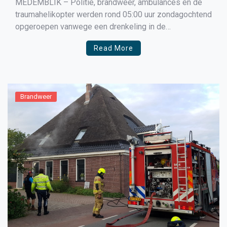
MEDEMBLIK – Politie, brandweer, ambulances en de
traumahelikopter werden rond 05:00 uur zondagochtend
opgeroepen vanwege een drenkeling in de
Pekelharinghaven van Medemblik. De drenkeling zou
Read More
ter hoogte van Restaurant De Driemaster in het water
zijn geraakt, waarna er een grote zoekactie werd
gestart naar de persoon. Deze werd echter niet […]
Brandweer