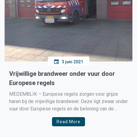
3 juni 2021
Vrijwillige brandweer onder vuur door
Europese regels
MEDEMBLIK – Europese regels zorgen voor grijze
haren bij de vrijwillige brandweer. Deze ligt zwaar onder
vuur door Europese regels en de beloning van de
vrijwillige brandweer en de beroepsbrandweer. Het
Read More
Europees arbeidsrecht biedt nu te weinig ruimte voor
de inzet van deze vrijwilligers waardoor er mogelijk