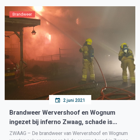
een leegloop gaat […]
Brandweer
2 juni 2021
Brandweer Wervershoof en Wognum
ingezet bij inferno Zwaag, schade is
enorm, ‘alsof er een bom is ontploft’
ZWAAG – De brandweer van Wervershoof en Wognum