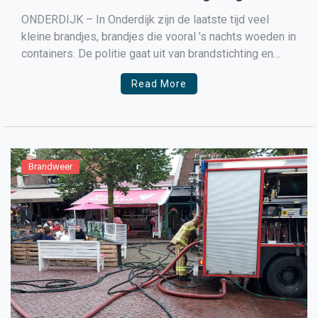
ONDERDIJK – In Onderdijk zijn de laatste tijd veel
kleine brandjes, brandjes die vooral ’s nachts woeden in
containers. De politie gaat uit van brandstichting en
stelt een onderzoek in naar de dader(s). Het valt ook de
Read More
brandweer op dat vooral in Onderdijk zoveel brandjes
zijn en dan hoofdzakelijk in […]
Brandweer