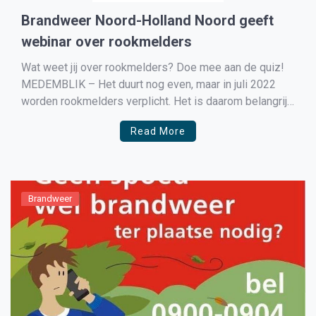
Brandweer Noord-Holland Noord geeft
webinar over rookmelders
Wat weet jij over rookmelders? Doe mee aan de quiz!
MEDEMBLIK – Het duurt nog even, maar in juli 2022
worden rookmelders verplicht. Het is daarom belangrijk
dat je genoeg rookmelders in je huis hebt hangen. Om
Read More
meer aandacht te vragen voor het belang van
rookmelders, geeft brandweer Noord-Holland Noord […]
Brandweer