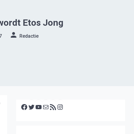
wordt Etos Jong
7
Redactie
Facebook
Twitter
YouTube
E-mail
RSS feed
Instagram
s