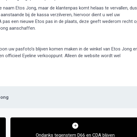
 naam Etos Jong, maar de klantenpas komt helaas te vervallen, dus
anstaande bij de kassa verzilveren, hiervoor dient u wel uw
A pas een nieuwe Etos pas in de plaats, deze geeft wederom recht 
 Jong aanschaffen.
gewoon uw pasfoto’s blijven komen maken in de winkel van Etos Jong e
een officieel Eyeline verkooppunt. Alleen de website wordt wel
Jong
Ondanks tegenstem D66 en CDA blijven