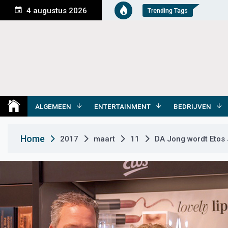
S
4 augustus 2026
Trending Tags
k
i
p
t
o
c
o
Medemblik Actueel
Wij zijn altijd actueel
n
t
ALGEMEEN
ENTERTAINMENT
BEDRIJVEN
e
n
Home
2017
maart
11
DA Jong wordt Etos
t