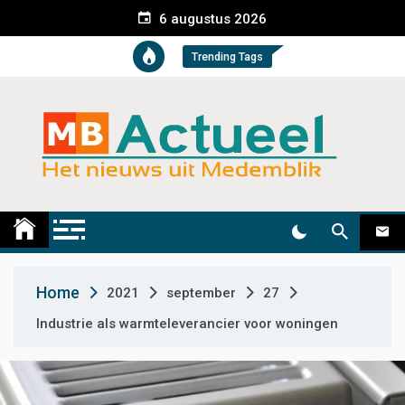
S
6 augustus 2026
k
i
Trending Tags
p
t
o
c
o
n
t
Medemblik Actueel
Wij zijn altijd actueel
e
n
t
Home
2021
september
27
Industrie als warmteleverancier voor woningen