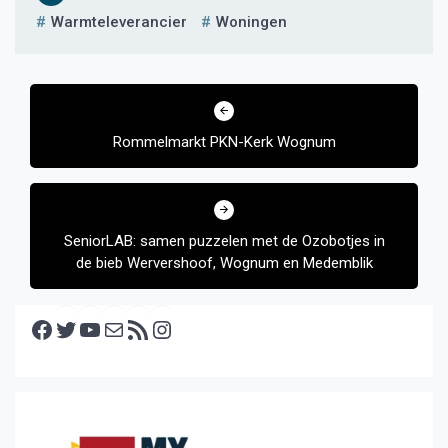
Warmteleverancier
Woningen
Bericht
navigatie
Rommelmarkt PKN-Kerk Wognum
SeniorLAB: samen puzzelen met de Ozobotjes in
de bieb Wervershoof, Wognum en Medemblik
Facebook
Twitter
YouTube
E-mail
RSS feed
Instagram