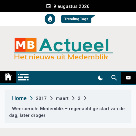
S
9 augustus 2026
k
i
Trending Tags
p
t
o
c
o
n
t
Medemblik Actueel
Wij zijn altijd actueel
e
n
t
Home
2017
maart
2
Weerbericht Medemblik – regenachtige start van de
dag, later droger