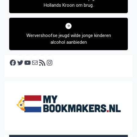
Hollands Kroon om brug.
Wervershoofse jeugd wilde jonge kinderen
alcohol aanbieden
Facebook
Twitter
YouTube
E-mail
RSS feed
Instagram