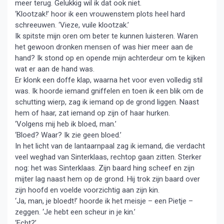
meer terug. Gelukkig wil ik dat ook niet.
‘Klootzak!’ hoor ik een vrouwenstem plots heel hard
schreeuwen. ‘Vieze, vuile klootzak.’
Ik spitste mijn oren om beter te kunnen luisteren. Waren
het gewoon dronken mensen of was hier meer aan de
hand? Ik stond op en opende mijn achterdeur om te kijken
wat er aan de hand was.
Er klonk een doffe klap, waarna het voor even volledig stil
was. Ik hoorde iemand gniffelen en toen ik een blik om de
schutting wierp, zag ik iemand op de grond liggen. Naast
hem of haar, zat iemand op zijn of haar hurken.
‘Volgens mij heb ik bloed, man.’
‘Bloed? Waar? Ik zie geen bloed.’
In het licht van de lantaarnpaal zag ik iemand, die verdacht
veel weghad van Sinterklaas, rechtop gaan zitten. Sterker
nog: het was Sinterklaas. Zijn baard hing scheef en zijn
mijter lag naast hem op de grond. Hij trok zijn baard over
zijn hoofd en voelde voorzichtig aan zijn kin.
‘Ja, man, je bloedt!’ hoorde ik het meisje – een Pietje –
zeggen. ‘Je hebt een scheur in je kin.’
‘Echt?’