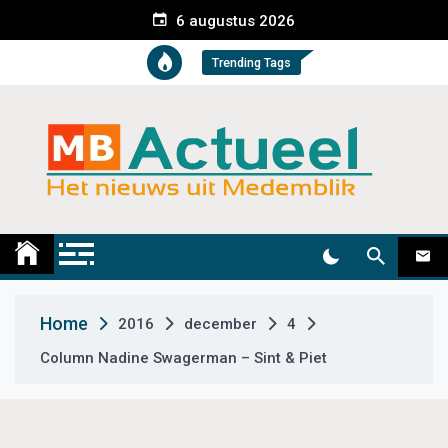
S
6 augustus 2026
k
i
Trending Tags
p
t
o
c
o
n
t
Medemblik Actueel
Wij zijn altijd actueel
e
n
t
Home
2016
december
4
Column Nadine Swagerman – Sint & Piet