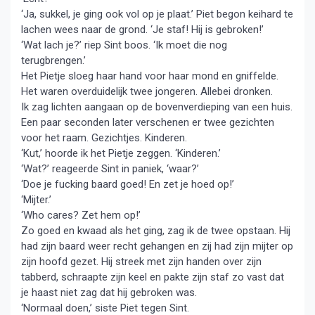
‘Ja, sukkel, je ging ook vol op je plaat.’ Piet begon keihard te
lachen wees naar de grond. ‘Je staf! Hij is gebroken!’
‘Wat lach je?’ riep Sint boos. ‘Ik moet die nog
terugbrengen.’
Het Pietje sloeg haar hand voor haar mond en gniffelde.
Het waren overduidelijk twee jongeren. Allebei dronken.
Ik zag lichten aangaan op de bovenverdieping van een huis.
Een paar seconden later verschenen er twee gezichten
voor het raam. Gezichtjes. Kinderen.
‘Kut,’ hoorde ik het Pietje zeggen. ‘Kinderen.’
‘Wat?’ reageerde Sint in paniek, ‘waar?’
‘Doe je fucking baard goed! En zet je hoed op!’
‘Mijter.’
‘Who cares? Zet hem op!’
Zo goed en kwaad als het ging, zag ik de twee opstaan. Hij
had zijn baard weer recht gehangen en zij had zijn mijter op
zijn hoofd gezet. Hij streek met zijn handen over zijn
tabberd, schraapte zijn keel en pakte zijn staf zo vast dat
je haast niet zag dat hij gebroken was.
‘Normaal doen,’ siste Piet tegen Sint.