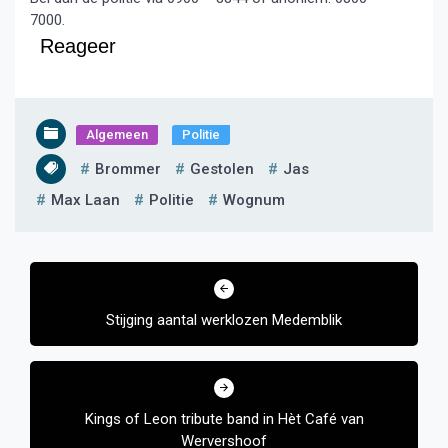
7000.
Reageer
Algemeen
Politie
Brommer
Gestolen
Jas
Max Laan
Politie
Wognum
Bericht
navigatie
Stijging aantal werklozen Medemblik
Kings of Leon tribute band in Hèt Café van
Wervershoof