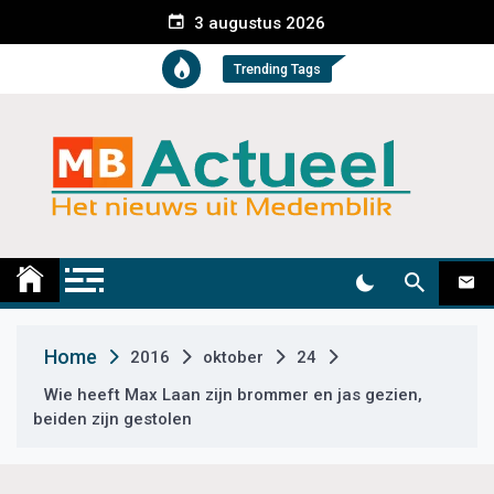
S
3 augustus 2026
k
i
Trending Tags
p
t
o
c
o
n
t
Medemblik Actueel
Wij zijn altijd actueel
e
n
t
Home
2016
oktober
24
Wie heeft Max Laan zijn brommer en jas gezien,
beiden zijn gestolen