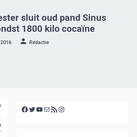
ter sluit oud pand Sinus
ondst 1800 kilo cocaïne
 2016
Redactie
Facebook
Twitter
YouTube
E-mail
RSS feed
Instagram
n
t
r