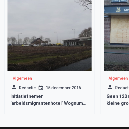
Algemeen
Algemeen
Redactie
15 december 2016
Redact
Initiatiefnemer
Geen 120 
‘arbeidsmigrantenhotel’ Wognum
kleine gro
heeft plan teruggetrokken
Nieuwstra