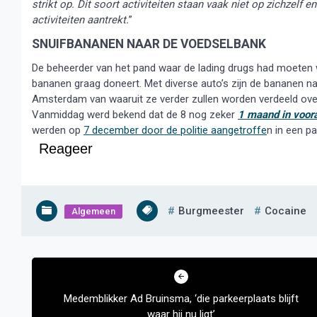
strikt op. Dit soort activiteiten staan vaak niet op zichzelf
activiteiten aantrekt.
”
SNUIFBANANEN NAAR DE VOEDSELBANK
De beheerder van het pand waar de lading drugs had moeten w
bananen graag doneert. Met diverse auto’s zijn de bananen n
Amsterdam van waaruit ze verder zullen worden verdeeld ove
Vanmiddag werd bekend dat de 8 nog zeker
1 maand in voora
werden op
7 december door de politie aangetroffe
n in een p
Reageer
Burgmeester
Cocaine
Algemeen
Bericht
navigatie
Medemblikker Ad Bruinsma, ‘die parkeerplaats blijft
waar hij nu ligt’