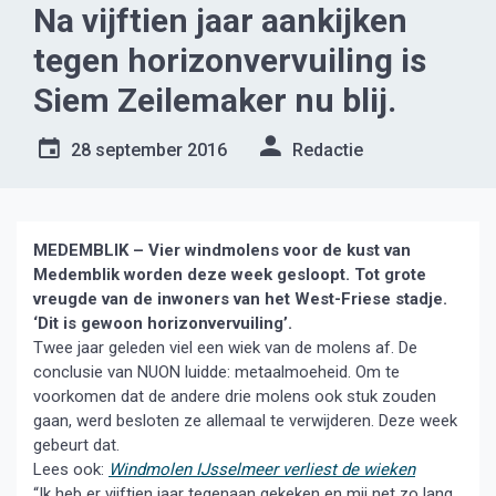
Na vijftien jaar aankijken
tegen horizonvervuiling is
Siem Zeilemaker nu blij.
28 september 2016
Redactie
MEDEMBLIK – Vier windmolens voor de kust van
Medemblik worden deze week gesloopt. Tot grote
vreugde van de inwoners van het West-Friese stadje.
‘Dit is gewoon horizonvervuiling’.
Twee jaar geleden viel een wiek van de molens af. De
conclusie van NUON luidde: metaalmoeheid. Om te
voorkomen dat de andere drie molens ook stuk zouden
gaan, werd besloten ze allemaal te verwijderen. Deze week
gebeurt dat.
Lees ook:
Windmolen IJsselmeer verliest de wieken
“Ik heb er vijftien jaar tegenaan gekeken en mij net zo lang