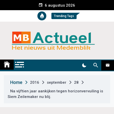
S
6 augustus 2026
k
i
Trending Tags
p
t
o
c
o
n
t
Medemblik Actueel
Wij zijn altijd actueel
e
n
t
Home
2016
september
28
Na vijftien jaar aankijken tegen horizonvervuiling is
Siem Zeilemaker nu blij.