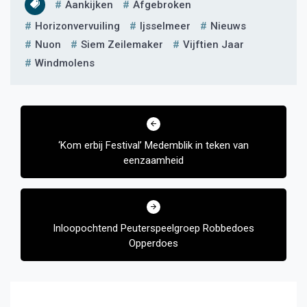
Aankijken
Afgebroken
Horizonvervuiling
Ijsselmeer
Nieuws
Nuon
Siem Zeilemaker
Vijftien Jaar
Windmolens
Bericht
navigatie
‘Kom erbij Festival’ Medemblik in teken van
eenzaamheid
Inloopochtend Peuterspeelgroep Robbedoes
Opperdoes