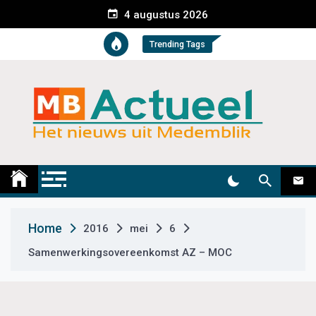
S
4 augustus 2026
k
i
Trending Tags
p
t
o
c
o
n
t
Medemblik Actueel
Wij zijn altijd actueel
e
n
t
Home
2016
mei
6
Samenwerkingsovereenkomst AZ – MOC