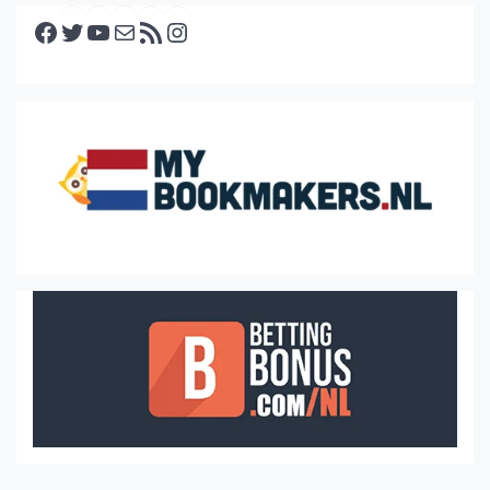
Facebook
Twitter
YouTube
E-mail
RSS feed
Instagram