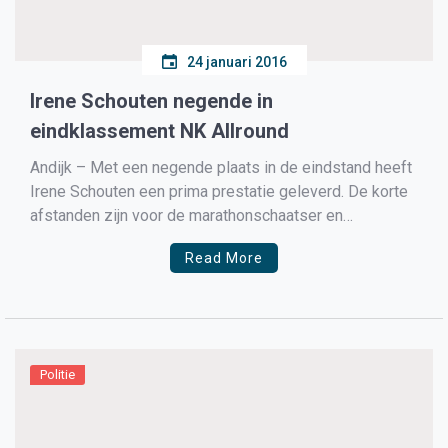
24 januari 2016
Irene Schouten negende in
eindklassement NK Allround
Andijk – Met een negende plaats in de eindstand heeft
Irene Schouten een prima prestatie geleverd. De korte
afstanden zijn voor de marathonschaatser en
wereldkampioene op de massastart tekort om echt
Read More
voor de prijzen te kunnen meedoen. Irene moet het
hebben van de 5 kilometer en de massastart.
Nederlands Kampioen […]
Politie