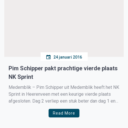
24 januari 2016
Pim Schipper pakt prachtige vierde plaats
NK Sprint
Medemblik – Pim Schipper uit Medemblik heeft het NK
Sprint in Heerenveen met een keurige vierde plaats
afgesloten. Dag 2 verliep een stuk beter dan dag 1 en
vooral zijn 2e 1000 meter verliep een stuk beter dan
Read More
zijn eerste op vrijdag. Met een tijd van 1:09.47 wist Pim
de […]