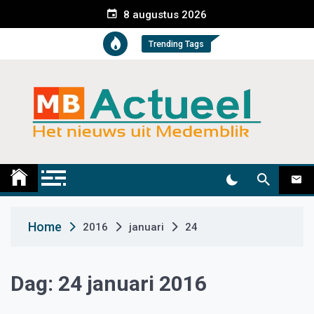
S
8 augustus 2026
k
i
Trending Tags
p
t
o
c
o
n
t
Medemblik Actueel
Wij zijn altijd actueel
e
n
t
Home
2016
januari
24
Dag:
24 januari 2016