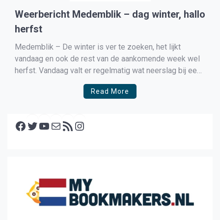
Weerbericht Medemblik – dag winter, hallo
herfst
Medemblik – De winter is ver te zoeken, het lijkt
vandaag en ook de rest van de aankomende week wel
herfst. Vandaag valt er regelmatig wat neerslag bij een
middagtemperatuur van rond de 8 graden. De wind is
Read More
matig 4Bft en waait uit het zuiden. In de nacht naar
maandag […]
Facebook
Twitter
YouTube
E-mail
RSS feed
Instagram