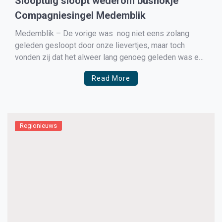
Slooptuig sloopt wederom bushokje
Compagniesingel Medemblik
Medemblik – De vorige was nog niet eens zolang
geleden gesloopt door onze lievertjes, maar toch
vonden zij dat het alweer lang genoeg geleden was en
dus werd in de nacht van zaterdag op zondag weer
Read More
vakkundig het bushokje aan de Compagniesingel
gesloopt door dit tuig. Heeft u iets gehoord […]
Regionieuws