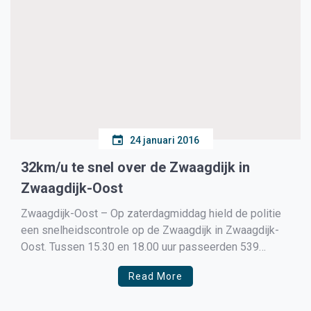
24 januari 2016
32km/u te snel over de Zwaagdijk in
Zwaagdijk-Oost
Zwaagdijk-Oost – Op zaterdagmiddag hield de politie
een snelheidscontrole op de Zwaagdijk in Zwaagdijk-
Oost. Tussen 15.30 en 18.00 uur passeerden 539
voertuigen de controleplaats. Hier geldt een maximum
Read More
snelheid van 50 km per uur. In totaal reden 69
bestuurders te snel. Overtredingspercentage: 13 %.