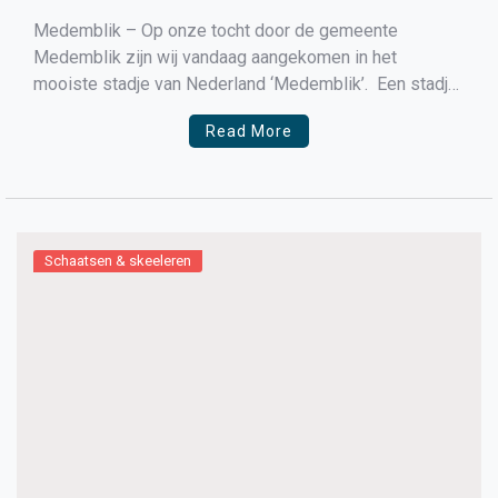
Medemblik – Op onze tocht door de gemeente
Medemblik zijn wij vandaag aangekomen in het
mooiste stadje van Nederland ‘Medemblik’. Een stadje
waar je op loopt te schelden en te tieren maar waar de
Read More
meesten heimwee naar krijgen als ze er weg zijn. In
Medemblik stond vroeger Café de Tijd, […]
Schaatsen & skeeleren