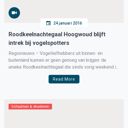
24 januari 2016
Roodkeelnachtegaal Hoogwoud blijft
intrek bij vogelspotters
Regionieuws – Vogelliefhebbers uit binnen- en
buitenland kunnen er geen genoeg van krijgen: de
unieke Roodkeelnachtegaal die sinds vorig weekend is
neergestreken in Hoogwoud. Ook zaterdag was het
Read More
weer druk rond de Beukenlaan. Het is de eerste
zonnige zaterdag na een koude winterperiode en een
groep van 50 vogelspotters wacht […]
Schaatsen & skeeleren