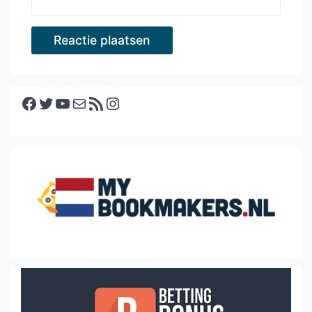
Facebook
Twitter
YouTube
E-mail
RSS feed
Instagram