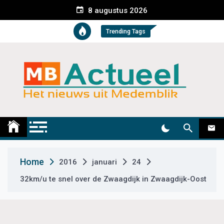
S
8 augustus 2026
k
i
Trending Tags
p
t
o
c
o
n
t
Medemblik Actueel
Wij zijn altijd actueel
e
n
t
Home
2016
januari
24
32km/u te snel over de Zwaagdijk in Zwaagdijk-Oost