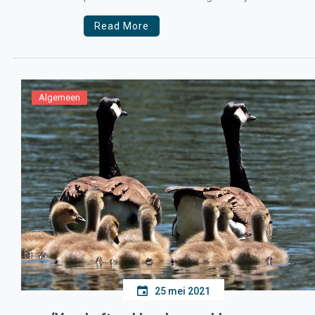
verschillende tijdstippen controles gehouden op
Read More
Algemeen
25 mei 2021