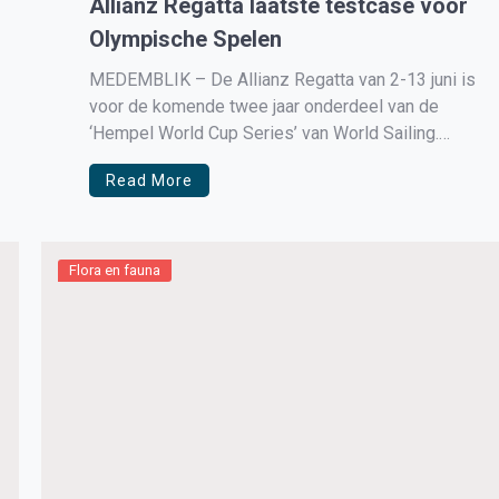
Allianz Regatta laatste testcase voor
Olympische Spelen
MEDEMBLIK – De Allianz Regatta van 2-13 juni is
voor de komende twee jaar onderdeel van de
‘Hempel World Cup Series’ van World Sailing.
Voor dit nieuwe wereldbekerevenement zijn tot
Read More
nu bijna 300 zeilers ingeschreven uit 47 landen.
Dit is het eerste toernooi, sinds de Corona-
uitbraak, waarin meerdere (acht van […]
Flora en fauna