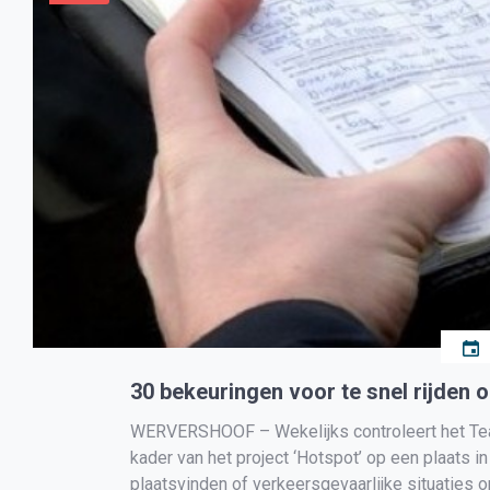
30 bekeuringen voor te snel rijden
WERVERSHOOF – Wekelijks controleert het Team
kader van het project ‘Hotspot’ op een plaats in
plaatsvinden of verkeersgevaarlijke situaties