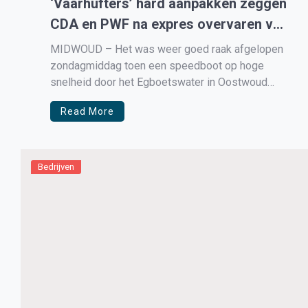
‘Vaarhufters’ hard aanpakken zeggen
CDA en PWF na expres overvaren van
ganzenpulletjes
MIDWOUD – Het was weer goed raak afgelopen
zondagmiddag toen een speedboot op hoge
snelheid door het Egboetswater in Oostwoud
voer. Aan boord 5 jongeren die met groot plezier
Read More
recht op de ganzen familie afvoeren en vol over
de 7 pulletjes voer. Getuigen vertellen aan
Medemblik Actueel hoe de jongens […]
Bedrijven