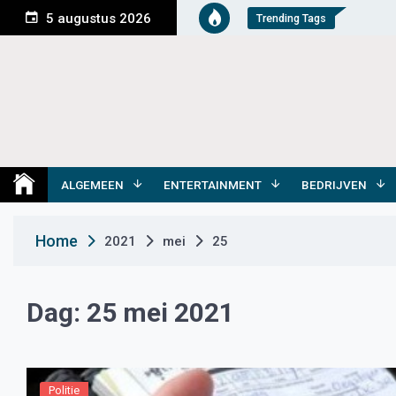
S
5 augustus 2026
Trending Tags
k
i
p
t
o
c
o
Medemblik Actueel
Wij zijn altijd actueel
n
t
ALGEMEEN
ENTERTAINMENT
BEDRIJVEN
e
n
Home
2021
mei
25
t
Dag:
25 mei 2021
Politie