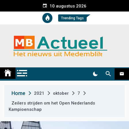
S
10 augustus 2026
k
i
Trending Tags
p
t
o
c
o
n
t
Medemblik Actueel
Wij zijn altijd actueel
e
n
t
Home
2021
oktober
7
Zeilers strijden om het Open Nederlands
Kampioenschap