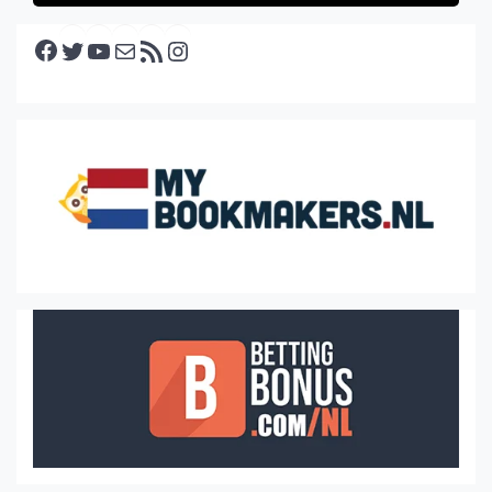
Facebook
Twitter
YouTube
E-mail
RSS feed
Instagram