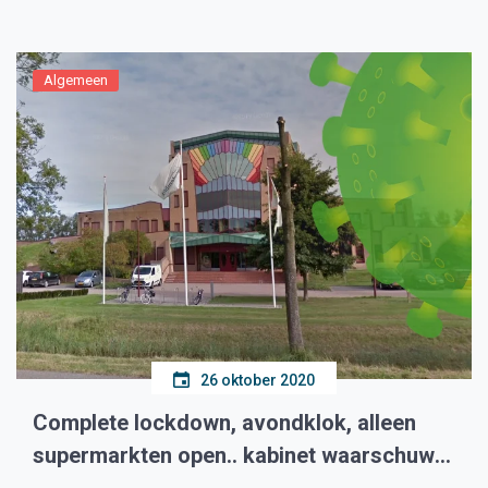
vanaf 7 december een online voorlichtingscampagne
voor datende 40-plussers. Uit cijfers van de
Fraudehelpdesk blijkt dat deze groep daters
Algemeen
gemiddeld […]
26 oktober 2020
Complete lockdown, avondklok, alleen
supermarkten open.. kabinet waarschuwt