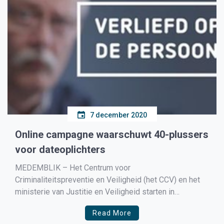
7 december 2020
Online campagne waarschuwt 40-plussers
voor dateoplichters
MEDEMBLIK – Het Centrum voor
Criminaliteitspreventie en Veiligheid (het CCV) en het
ministerie van Justitie en Veiligheid starten in
samenwerking met de Fraudehelpdesk, Slachtofferhulp
Read More
Nederland en onlinedatingservice expert Match Group