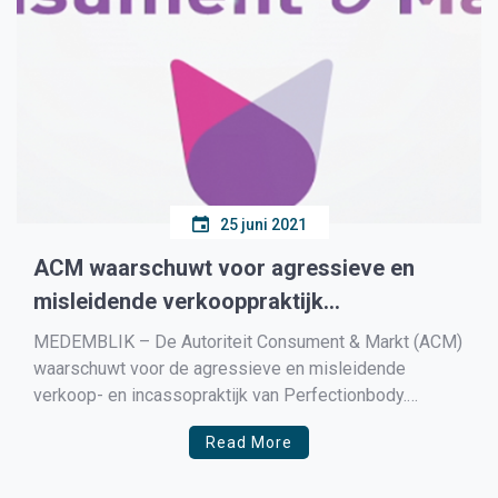
25 juni 2021
ACM waarschuwt voor agressieve en
misleidende verkooppraktijk
Perfectionbody
MEDEMBLIK – De Autoriteit Consument & Markt (ACM)
waarschuwt voor de agressieve en misleidende
verkoop- en incassopraktijk van Perfectionbody.
Perfectionbody biedt online verzorgingsproducten,
Read More
zoals een anti-aging crème, aan consumenten aan.
Consumenten worden via advertenties op social media