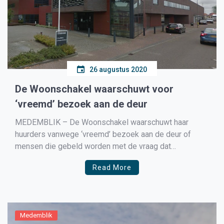
26 augustus 2020
De Woonschakel waarschuwt voor
‘vreemd’ bezoek aan de deur
MEDEMBLIK – De Woonschakel waarschuwt haar
huurders vanwege ‘vreemd’ bezoek aan de deur of
mensen die gebeld worden met de vraag dat
Energiewacht een afspraak voor onderhoud aan de cv-
Read More
ketel wil maken. In een oproep zegt De Woonschakel:
“We adviseren u om te vragen naar een
legitimatiebewijs bij mensen die […]
Medemblik