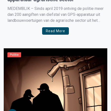
MEDEMBLIK – Sinds april 2019 ontving de politie meer
dan 200 aangiften van diefstal van GPS-apparatuur uit
landbouwvoertuigen van de agrarische sector uit het
hele land. De totale schade loopt al in de miljoenen
Read More
euro’s. Rondtrekkende bendes blijken hiervoor
verantwoordelijk. De politie roept de agrarische sector
op om informatie te […]
Politie