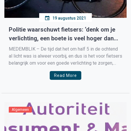
19 augustus 2021
Politie waarschuwt fietsers: ‘denk om je
verlichting, een boete is veel hoger dan
een kapot lampje vervangen’
MEDEMBLIK – De tijd dat het om half 5 in de ochtend
al licht was is alweer voorbij, en dus is het voor fietsers
belangrijk om voor een goede verlichting te zorgen,
zeker nu binnenkort de scholen ook weer gaan
Read More
beginnen en veel jongeren op de fiets naar school gaan.
[…]
Algemeen