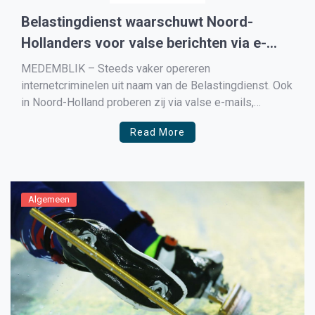
Belastingdienst waarschuwt Noord-
Hollanders voor valse berichten via e-
mail, whatsapp en sms
MEDEMBLIK – Steeds vaker opereren
internetcriminelen uit naam van de Belastingdienst. Ook
in Noord-Holland proberen zij via valse e-mails,
sms’jes en WhatsAppberichten geld van slachtoffers
Read More
afhandig te maken. Deze vorm van internetfraude wordt
ook wel ‘phishing’ genoemd. Om een vuist te maken
tegen deze internetcriminelen werkt de Belastingdienst
samen met […]
Algemeen