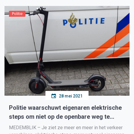
verleid om een proefpakket ‘gratis’ te proberen,
waarvoor zij wel € 2,95 verzendkosten […]
Politie
28 mei 2021
Politie waarschuwt eigenaren elektrische
steps om niet op de openbare weg te
rijden
MEDEMBLIK – Je ziet ze meer en meer in het verkeer