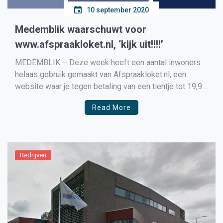
10 september 2020
Medemblik waarschuwt voor
www.afspraakloket.nl, ‘kijk uit!!!!’
MEDEMBLIK – Deze week heeft een aantal inwoners
helaas gebruik gemaakt van Afspraakloket.nl, een
website waar je tegen betaling van een tientje tot 19,95
euro afspraken kunt laten inplannen bij de gemeente
Read More
Medemblik . De gemeente Medemblik werkt op geen
enkele wijze samen met deze partij. U kunt namelijk vrij
[…]
Bedrijven