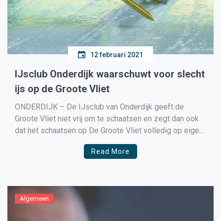
12 februari 2021
IJsclub Onderdijk waarschuwt voor slecht
ijs op de Groote Vliet
ONDERDIJK – De IJsclub van Onderdijk geeft de
Groote Vliet niet vrij om te schaatsen en zegt dan ook
dat het schaatsen op De Groote Vliet volledig op eigen
risico zal zijn. Ondanks dat het een aantal nachten
Read More
stevig heeft gevroren en de temperatuur ook overdag
niet boven het vriespunt […]
Algemeen