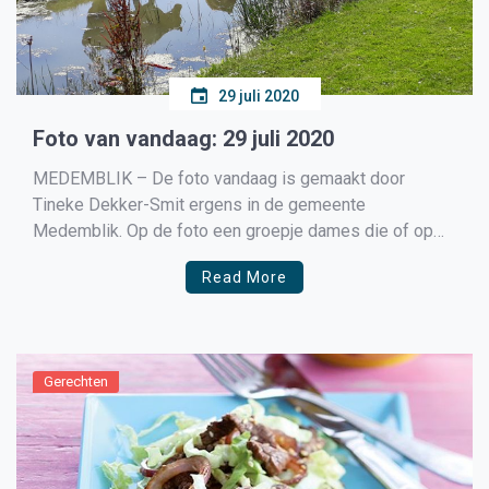
29 juli 2020
Foto van vandaag: 29 juli 2020
MEDEMBLIK – De foto vandaag is gemaakt door
Tineke Dekker-Smit ergens in de gemeente
Medemblik. Op de foto een groepje dames die of op
het punt staan om de dorst te lessen of dit reeds
Read More
gedaan hebben. Heeft u nu ook een foto waarvan u
denkt, deze wil ik met […]
Gerechten