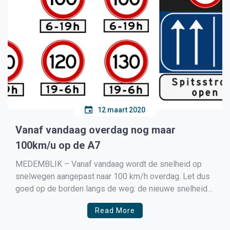
12 maart 2020
Vanaf vandaag overdag nog maar
100km/u op de A7
MEDEMBLIK – Vanaf vandaag wordt de snelheid op
snelwegen aangepast naar 100 km/h overdag. Let dus
goed op de borden langs de weg: de nieuwe snelheid
op een traject geldt direct nadat de borden zijn
Read More
geplaatst (of wanneer bij reeds geplaatste borden de
hoes of tape verwijderd is). Volgens planning […]