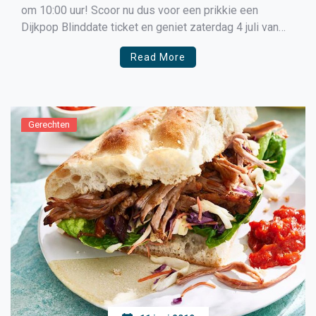
om 10:00 uur! Scoor nu dus voor een prikkie een
Dijkpop Blinddate ticket en geniet zaterdag 4 juli van
zon, vrienden, oude bekende, 6 stages met heerlijke
Read More
muziek, lekker eten en een relaxte sfeer! Dijkpop Blind-
date entreekaarten bestel je voor slechts € […]
Gerechten