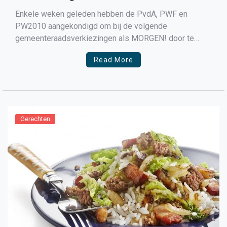
Enkele weken geleden hebben de PvdA, PWF en
PW2010 aangekondigd om bij de volgende
gemeenteraadsverkiezingen als MORGEN! door te
gaan. Hierdoor verdwijnen 3 kleine partijen en wordt er
Read More
door bundeling één krachtige nieuwe partij gevormd.
Een verademing voor o.a. de
gemeenteraadsvergaderingen, waar door de toch al
vele kleine partijen ontzettend […]
Gerechten