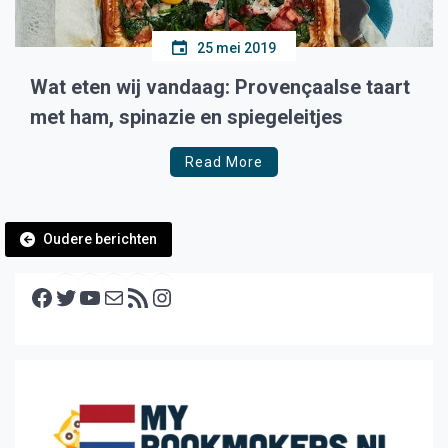
25 mei 2019
Wat eten wij vandaag: Provençaalse taart
met ham, spinazie en spiegeleitjes
Read More
Berichtennavigatie
Oudere berichten
Facebook
Twitter
YouTube
E-mail
RSS feed
Instagram