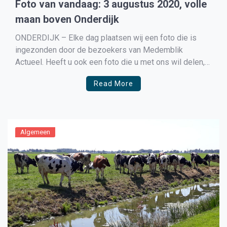
Foto van vandaag: 3 augustus 2020, volle
maan boven Onderdijk
ONDERDIJK – Elke dag plaatsen wij een foto die is
ingezonden door de bezoekers van Medemblik
Actueel. Heeft u ook een foto die u met ons wil delen,
e-mail deze dan naar redactie@medemblikactueel.nl en
Read More
vertel er even bij waar deze is genomen. Vergeet niet
dat de foto horizontaal moet zijn […]
Algemeen