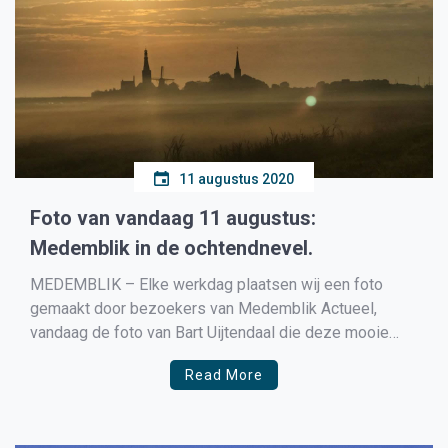
11 augustus 2020
Foto van vandaag 11 augustus:
Medemblik in de ochtendnevel.
MEDEMBLIK – Elke werkdag plaatsen wij een foto
gemaakt door bezoekers van Medemblik Actueel,
vandaag de foto van Bart Uijtendaal die deze mooie
foto maakte van Medemblik tijdens de vroege ochtend.
Read More
Heb jij nu ook een foto van waar jij denkt, deze is zo
mooi die wil ik graag delen […]