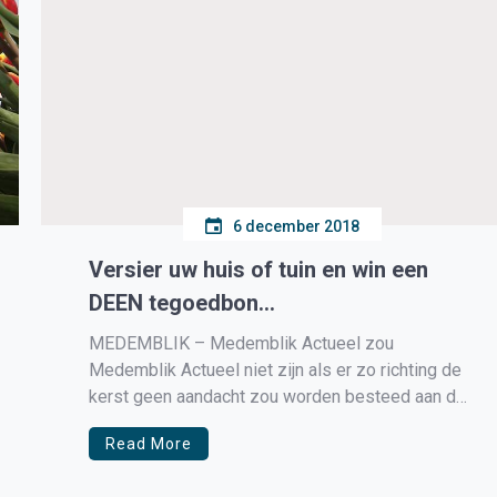
6 december 2018
Versier uw huis of tuin en win een
DEEN tegoedbon…
MEDEMBLIK – Medemblik Actueel zou
Medemblik Actueel niet zijn als er zo richting de
kerst geen aandacht zou worden besteed aan de
vele mooie verlichte tuinen in onze mooie
Read More
gemeente. Wij roepen iedereen op een foto te
maken van hun tuin en deze te mailen naar