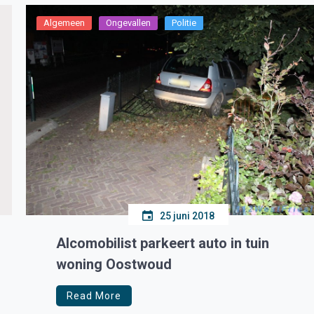
redactie@medemblikactueel.nl onder vermelding
‘kersttuin’ […]
Algemeen
Ongevallen
Politie
25 juni 2018
Alcomobilist parkeert auto in tuin
woning Oostwoud
Read More