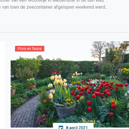
woner van een woonwijk in Medemblik in de tuin was
 van toen de zeecontainer afgelopen weekend werd
Flora en fauna
8 april 2021