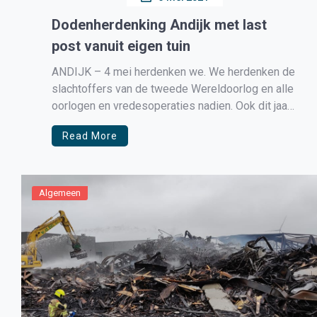
Dodenherdenking Andijk met last
post vanuit eigen tuin
ANDIJK – 4 mei herdenken we. We herdenken de
slachtoffers van de tweede Wereldoorlog en alle
oorlogen en vredesoperaties nadien. Ook dit jaar
zal de herdenking in sobere vorm plaats vinden
Read More
waarbij het Oranje Comité Andijk de richtlijnen van
de veiligheidsregio en het Nationaal Comité 4 en
5 mei in […]
Algemeen