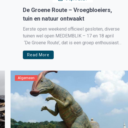
De Groene Route – Vroegbloeiers,
tuin en natuur ontwaakt
Eerste open weekend officieel gesloten, diverse
tuinen wel open MEDEMBLIK – 17 en 18 april
‘De Groene Route’, dat is een groep enthousiaste
tuinliefhebbers en kwekers in Noord-Holland-
Read More
Noord vol betrokkenheid bij elkaar en de tuin. Hoe
leuk is het niet om op een mooie dag een plan te
maken waarop […]
Algemeen