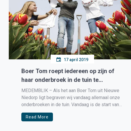
17 april 2019
Boer Tom roept iedereen op zijn of
haar onderbroek in de tuin te
begraven
MEDEMBLIK – Als het aan Boer Tom uit Nieuwe
Niedorp ligt begraven wij vandaag allemaal onze
onderbroeken in de tuin. Vandaag is de start van
‘Soil Your Undies Challenge’, die jou uitdaagt je
Read More
onderbroek te begraven in je tuin om zo de
conditie van je tuin te checken. Als jij […]