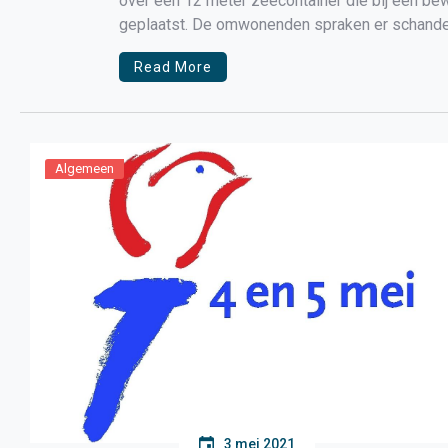
over een 12 meter zeecontainer die bij een be
geplaatst. De omwonenden spraken er schande
neergezet. De gemeente Medemblik laat […]
Read More
Algemeen
3 mei 2021