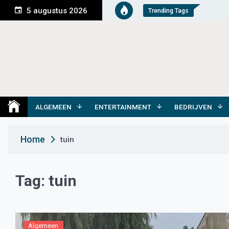
S
5 augustus 2026
Trending Tags
k
i
p
t
o
c
o
Medemblik Actueel
Wij zijn altijd actueel
n
t
ALGEMEEN
ENTERTAINMENT
BEDRIJVEN
e
n
Home
tuin
t
Tag:
tuin
Algemeen