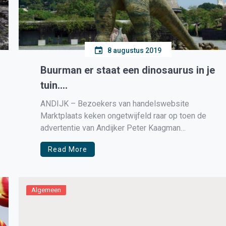
8 augustus 2019
Buurman er staat een dinosaurus in je
tuin….
ANDIJK – Bezoekers van handelswebsite
Marktplaats keken ongetwijfeld raar op toen de
advertentie van Andijker Peter Kaagman
langskwam. Hij verkoopt een metershoog
Read More
Parasaurolophus dinosaurusbeeld, voor de
schamele vraagprijs van ruim een ton. “We zijn
serieus”, vertelt Peter. Het dier is tussen de vijf
en zes meter hoog, gemaakt van fiberglass […]
Algemeen