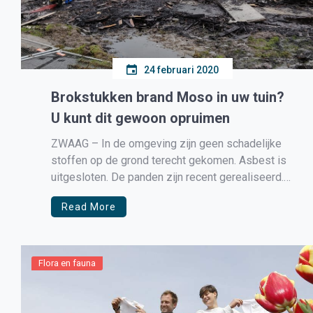
24 februari 2020
Brokstukken brand Moso in uw tuin?
U kunt dit gewoon opruimen
ZWAAG – In de omgeving zijn geen schadelijke
stoffen op de grond terecht gekomen. Asbest is
uitgesloten. De panden zijn recent gerealiseerd.
Wel kunnen er brokstukken bitumen liggen maar
Read More
ook andere bouwproducten zoals piepschuim en
isolatiematerialen. Dat is ongevaarlijk volgens de
Veiligheidsregio Noord-Holland Noord. Mochten
er materialen in uw weiland […]
Flora en fauna