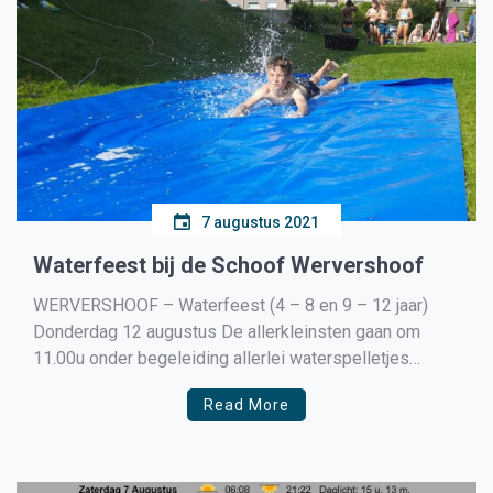
7 augustus 2021
Waterfeest bij de Schoof Wervershoof
WERVERSHOOF – Waterfeest (4 – 8 en 9 – 12 jaar)
Donderdag 12 augustus De allerkleinsten gaan om
11.00u onder begeleiding allerlei waterspelletjes
spelen en natuurlijk ook buikglijden. Er zullen ook
Read More
rustigere spelletjes zijn. De oudere kinderen gaan om
13.30u beginnen met een mega waterballonengevecht.
Klik hier voor aanmelding 4-8 […]