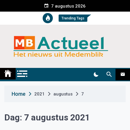
S
7 augustus 2026
k
i
Trending Tags
p
t
o
c
o
n
t
Medemblik Actueel
Wij zijn altijd actueel
e
n
t
Home
2021
augustus
7
Dag:
7 augustus 2021