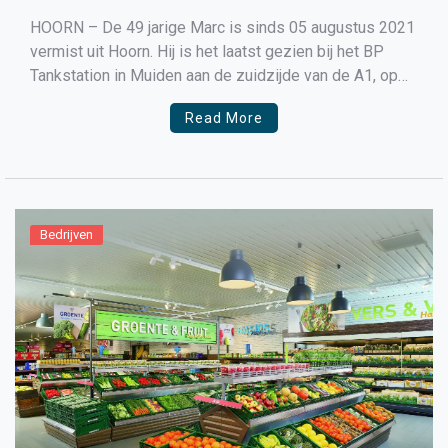
HOORN – De 49 jarige Marc is sinds 05 augustus 2021
vermist uit Hoorn. Hij is het laatst gezien bij het BP
Tankstation in Muiden aan de zuidzijde van de A1, op
05 augustus 2021 om 03:00 uur. Update: Het stoffelijk
Read More
overschot dat zaterdagavond in een sloot langs de A7
[…]
Bedrijven