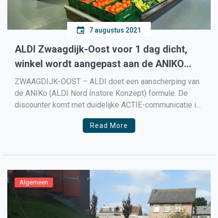
7 augustus 2021
ALDI Zwaagdijk-Oost voor 1 dag dicht,
winkel wordt aangepast aan de ANIKO
formule
ZWAAGDIJK-OOST – ALDI doet een aanscherping van
de ANIKo (ALDI Nord Instore Konzept) formule. De
discounter komt met duidelijke ACTIE-communicatie in
de winkels, waarmee acties uit de folder in de filialen
Read More
direct herkenbaar zijn. ‘Daarnaast wordt de winkel door
een aangepaste warenindeling en een nieuwe
opstelling van de schappen overzichtelijker,‘ […]
Algemeen