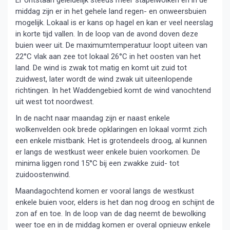
Er ontstaan geleidelijk steeds meer stapelwolken en in de
middag zijn er in het gehele land regen- en onweersbuien
mogelijk. Lokaal is er kans op hagel en kan er veel neerslag
in korte tijd vallen. In de loop van de avond doven deze
buien weer uit. De maximumtemperatuur loopt uiteen van
22°C vlak aan zee tot lokaal 26°C in het oosten van het
land. De wind is zwak tot matig en komt uit zuid tot
zuidwest, later wordt de wind zwak uit uiteenlopende
richtingen. In het Waddengebied komt de wind vanochtend
uit west tot noordwest.
In de nacht naar maandag zijn er naast enkele
wolkenvelden ook brede opklaringen en lokaal vormt zich
een enkele mistbank. Het is grotendeels droog, al kunnen
er langs de westkust weer enkele buien voorkomen. De
minima liggen rond 15°C bij een zwakke zuid- tot
zuidoostenwind.
Maandagochtend komen er vooral langs de westkust
enkele buien voor, elders is het dan nog droog en schijnt de
zon af en toe. In de loop van de dag neemt de bewolking
weer toe en in de middag komen er overal opnieuw enkele