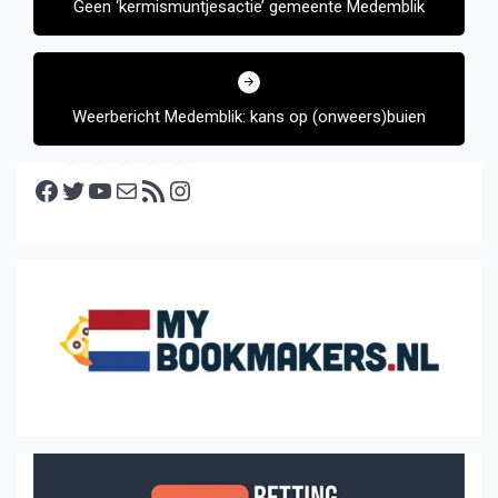
Geen ‘kermismuntjesactie’ gemeente Medemblik
Weerbericht Medemblik: kans op (onweers)buien
Facebook
Twitter
YouTube
E-mail
RSS feed
Instagram