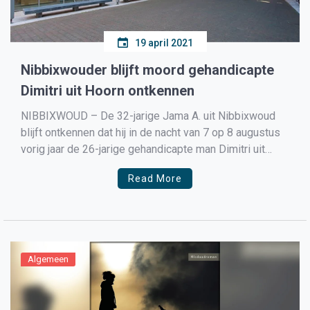
19 april 2021
Nibbixwouder blijft moord gehandicapte
Dimitri uit Hoorn ontkennen
NIBBIXWOUD – De 32-jarige Jama A. uit Nibbixwoud
blijft ontkennen dat hij in de nacht van 7 op 8 augustus
vorig jaar de 26-jarige gehandicapte man Dimitri uit
Hoorn in Nibbixwoud heeft vermoord. Dat zei de
Read More
verdachte maandag voor de rechtbank in Haarlem. ,,Ik
zit al acht maanden onschuldig vast. […]
Algemeen