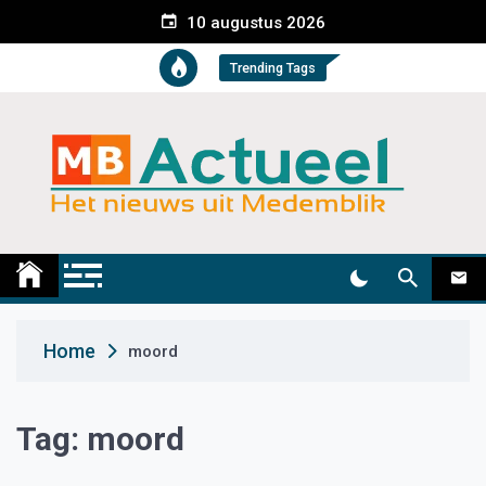
S
10 augustus 2026
k
i
Trending Tags
p
t
o
c
o
n
t
Medemblik Actueel
Wij zijn altijd actueel
e
n
t
Home
moord
Tag:
moord