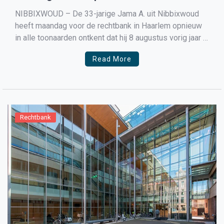
NIBBIXWOUD – De 33-jarige Jama A. uit Nibbixwoud
heeft maandag voor de rechtbank in Haarlem opnieuw
in alle toonaarden ontkent dat hij 8 augustus vorig jaar in
Nibbixwoud de 26-jarige gehandicapte man Dimitri
Read More
heeft gedood. Volgens hem moet Justitie hard op zoek
naar de echte dader. ,,Ik heb er echt […]
Rechtbank