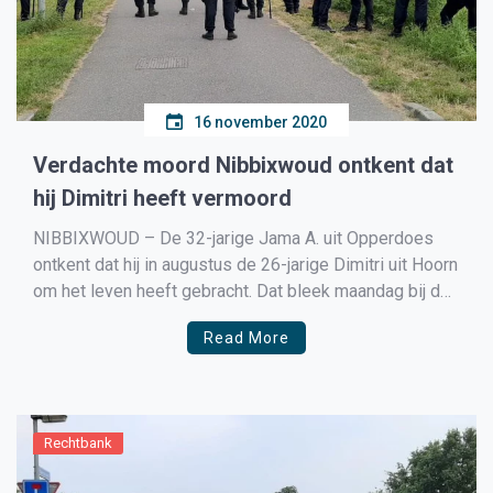
16 november 2020
Verdachte moord Nibbixwoud ontkent dat
hij Dimitri heeft vermoord
NIBBIXWOUD – De 32-jarige Jama A. uit Opperdoes
ontkent dat hij in augustus de 26-jarige Dimitri uit Hoorn
om het leven heeft gebracht. Dat bleek maandag bij de
rechtbank in Haarlem. Verdachte Jama A. zei dat Dimitri
Read More
een vriend van hem was. ,,Het slaat nergens op wat de
officier van […]
Rechtbank