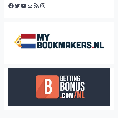
Facebook
Twitter
YouTube
E-mail
RSS feed
Instagram