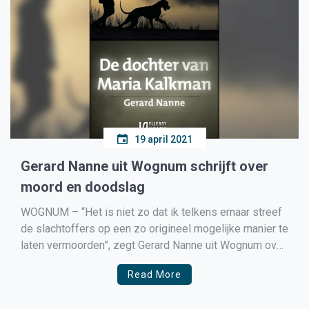
19 april 2021
Gerard Nanne uit Wognum schrijft over
moord en doodslag
WOGNUM – “Het is niet zo dat ik telkens ernaar streef
de slachtoffers op een zo origineel mogelijke manier te
laten vermoorden”, zegt Gerard Nanne uit Wognum over
zijn thrillers. “Het misdrijf, de moord of moorden zijn
Read More
slechts een onderdeel van het verhaal. Het hangt
steeds af van de omstandigheden. […]