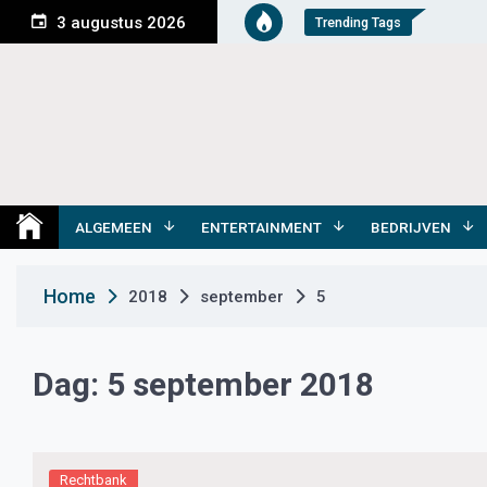
S
3 augustus 2026
Trending Tags
k
i
p
t
o
c
o
Medemblik Actueel
Wij zijn altijd actueel
n
t
ALGEMEEN
ENTERTAINMENT
BEDRIJVEN
e
n
Home
2018
september
5
t
Dag:
5 september 2018
Rechtbank