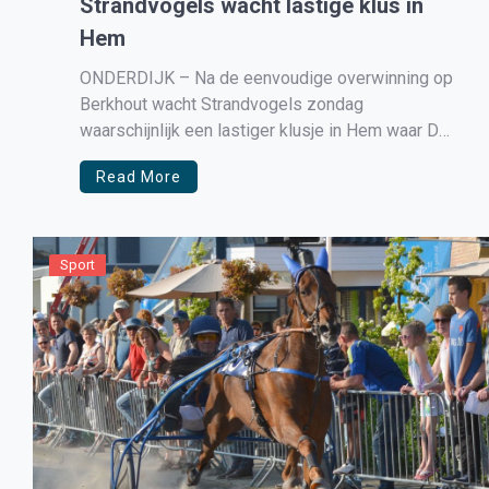
Strandvogels wacht lastige klus in
Hem
ONDERDIJK – Na de eenvoudige overwinning op
Berkhout wacht Strandvogels zondag
waarschijnlijk een lastiger klusje in Hem waar De
Valken de volgende tegenstander is.
Read More
Sport