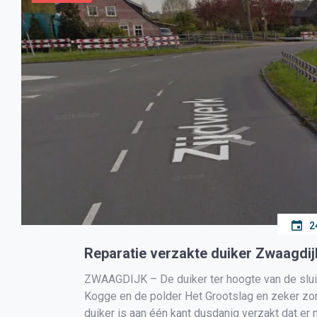
2
Reparatie verzakte duiker Zwaagdij
ZWAAGDIJK – De duiker ter hoogte van de slui
Kogge en de polder Het Grootslag en zeker zom
duiker is aan één kant dusdanig verzakt dat er