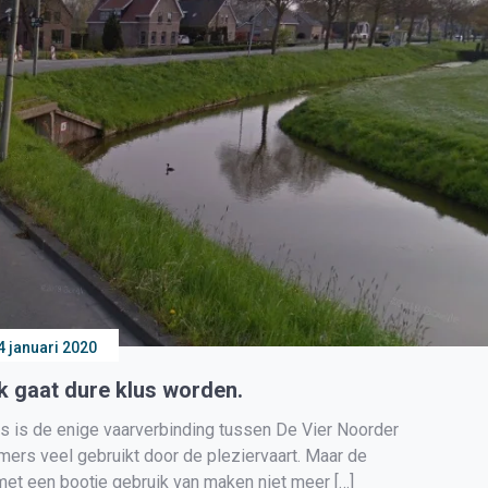
4 januari 2020
k gaat dure klus worden.
s is de enige vaarverbinding tussen De Vier Noorder
ers veel gebruikt door de pleziervaart. Maar de
 met een bootje gebruik van maken niet meer […]