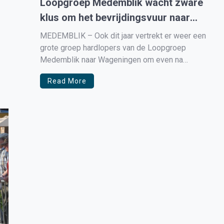
Loopgroep Medemblik wacht zware
klus om het bevrijdingsvuur naar
Medemblik te brengen
MEDEMBLIK – Ook dit jaar vertrekt er weer een
grote groep hardlopers van de Loopgroep
Medemblik naar Wageningen om even na
middernacht het bevrijdingsvuur uit handen van de
Read More
burgemeester van Wageningen te ontvangen en
het daarna in estafette naar Medemblik te
brengen. De aankomst zal ergens tussen 3 en 4
[…]