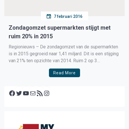
7 februari 2016
Zondagomzet supermarkten stijgt met
ruim 20% in 2015
Regionieuws – De zondagomzet van de supermarkten
is in 2015 gegroeid naar 1,41 miljard. Dit is een stijging
van 21% ten opzichte van 2014. Ruim 2 op 3
huishoudens doen per jaar bijna 9 keer boodschappen
Read More
op zondag. Vooral de jongeren (alleenstaanden en
tweeverdieners) maken gebruik van de zondag
Facebook
opening. […]
Twitter
YouTube
E-mail
RSS feed
Instagram