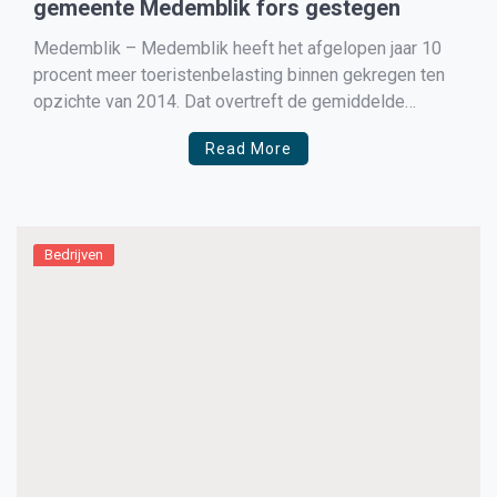
gemeente Medemblik fors gestegen
Medemblik – Medemblik heeft het afgelopen jaar 10
procent meer toeristenbelasting binnen gekregen ten
opzichte van 2014. Dat overtreft de gemiddelde
landelijke stijging van 8,6 procent (bron: Telegraaf). Dat
Read More
betekent dat het aantal toeristische overnachtingen in
onze gemeente zijn toegenomen. Wethouder Harry
Nederpelt is blij met het resultaat: “De inspanningen […]
Bedrijven