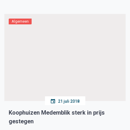
Brabant nam het aantal verkeersdoden toe van 98 in
2017 naar 150 in 2018. Deze cijfers […]
Algemeen
21 juli 2018
Koophuizen Medemblik sterk in prijs
gestegen