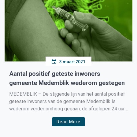
3 maart 2021
Aantal positief geteste inwoners
gemeente Medemblik wederom gestegen
MEDEMBLIK – De stijgende lijn van het aantal positief
geteste inwoners van de gemeente Medemblik is
wederom verder omhoog gegaan, de afgelopen 24 uur
zijn er 44 inwoners positief getest een stijging van 9.
Read More
Ook is 1 inwoner van de gemeente Medemblik
opgenomen in het ziekenhuis vanwege het coronavirus.