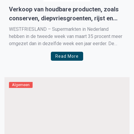
Verkoop van houdbare producten, zoals
conserven, diepvriesgroenten, rijst en
pasta sterk gestegen door de
WESTFRIESLAND – Supermarkten in Nederland
coronacrisis
hebben in de tweede week van maart 35 procent meer
omgezet dan in dezelfde week een jaar eerder. De
omzet in week 11, die liep van 9 tot en met 15 maart
Read More
2020, kwam hiermee hoger uit dan in de week voor
kerst, traditioneel de […]
Algemeen