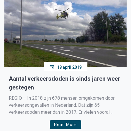
18 april 2019
Aantal verkeersdoden is sinds jaren weer
gestegen
REGIO – In 2018 zijn 678 mensen omgekomen door
verkeersongevallen in Nederland. Dat zijn 65
verkeersdoden meer dan in 2017. Er vielen vooral
onder inzittenden van personenauto’s, fietsers en
Read More
scootmobielers meer dodelijke slachtoffers. In Noord-