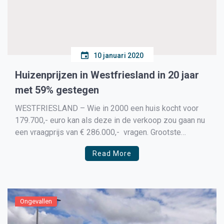
10 januari 2020
Huizenprijzen in Westfriesland in 20 jaar
met 59% gestegen
WESTFRIESLAND – Wie in 2000 een huis kocht voor
179.700,- euro kan als deze in de verkoop zou gaan nu
een vraagprijs van € 286.000,- vragen. Grootste
veroorzaker van de stijging is de lage hypotheekrente
Read More
en dat je op basis van twee inkomens een hypotheek
kon afsluiten waarbij vooral de […]
Ongevallen