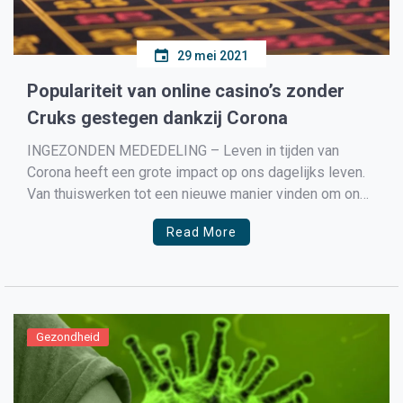
29 mei 2021
Populariteit van online casino’s zonder
Cruks gestegen dankzij Corona
INGEZONDEN MEDEDELING – Leven in tijden van
Corona heeft een grote impact op ons dagelijks leven.
Van thuiswerken tot een nieuwe manier vinden om onze
hobby’s te bezigen. Casino’s zonder Cruks zijn
Read More
mateloos populair geworden de afgelopen maanden,
zeker nu fysieke casino’s hun deuren al meerdere
maanden hebben moeten sluiten. […]
Gezondheid