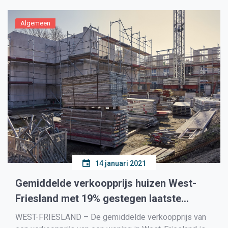
Het […]
Algemeen
14 januari 2021
Gemiddelde verkoopprijs huizen West-
Friesland met 19% gestegen laatste
kwartaal 2020
WEST-FRIESLAND – De gemiddelde verkoopprijs van