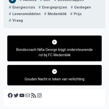
Energiecrisis
Energieprijzen
Gestegen
Levensmiddelen
Medemblik
Prijs
Vraag
Bericht
navigatie
Bondscoach Niña George krijgt ondersteunende
rol bij FC Medemblik
Gouden Nacht in teken van verlichting
Facebook
Twitter
YouTube
E-mail
RSS feed
Instagram