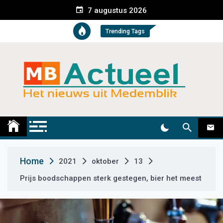
S
7 augustus 2026
k
i
Trending Tags
p
t
o
c
o
n
t
Medemblik Actueel
Wij zijn altijd actueel
e
n
t
Home
2021
oktober
13
Prijs boodschappen sterk gestegen, bier het meest