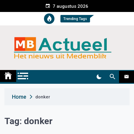
S
7 augustus 2026
k
i
Trending Tags
p
t
o
c
o
n
t
Medemblik Actueel
Wij zijn altijd actueel
e
n
t
Home
donker
Tag:
donker