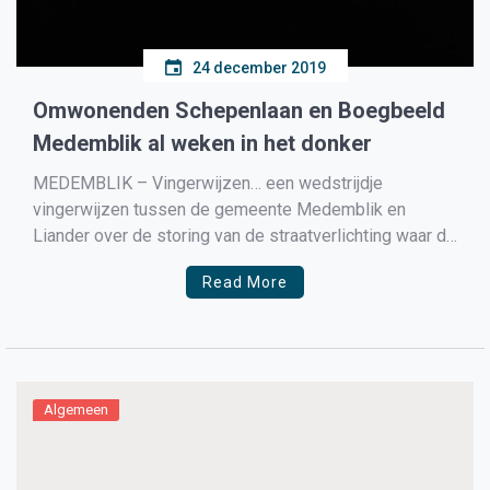
24 december 2019
Omwonenden Schepenlaan en Boegbeeld
Medemblik al weken in het donker
MEDEMBLIK – Vingerwijzen… een wedstrijdje
vingerwijzen tussen de gemeente Medemblik en
Liander over de storing van de straatverlichting waar de
omwonenden van de Schepenlaan en een deel van het
Read More
Boegbeeld mee te maken hebben. Sinds 13 december
is het ’s avonds aardedonker in beide straten, één
omwonende zegt tegen Medemblik […]
Algemeen