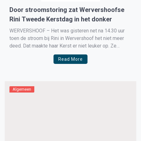
Door stroomstoring zat Wervershoofse
Rini Tweede Kerstdag in het donker
WERVERSHOOF – Het was gisteren net na 14.30 uur
toen de stroom bij Rini in Wervershoof het niet meer
deed. Dat maakte haar Kerst er niet leuker op. Ze
moest de feestdagen al alleen doorbrengen: “En nu zat
Read More
ik ook nog in de kou en in het donker.” “Ik zat […]
Algemeen