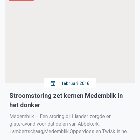
1 februari 2016
Stroomstoring zet kernen Medemblik in
het donker
Medemblik – Een storing bij Liander zorgde er
gisteravond voor dat delen van Abbekerk,
Lambertschaag,Medemblik,Opperdoes en Twisk in het
donker kwamen te zitten. De storing begon halverwege