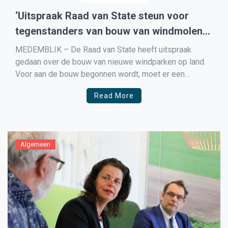
‘Uitspraak Raad van State steun voor
tegenstanders van bouw van windmolens
op land’
MEDEMBLIK – De Raad van State heeft uitspraak
gedaan over de bouw van nieuwe windparken op land.
Voor aan de bouw begonnen wordt, moet er een
milieubeoordeling komen over onder meer de
Read More
hoeveelheid geluid die de molens zullen produceren.
De Nederlandse Vereniging Omwonenden
Windturbines is daar blij mee. De vereniging […]
Algemeen