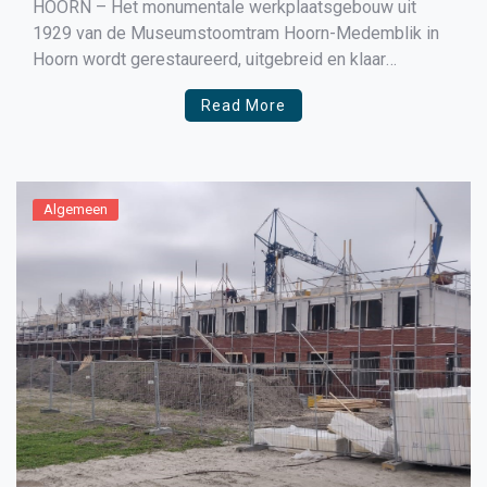
HOORN – Het monumentale werkplaatsgebouw uit
1929 van de Museumstoomtram Hoorn-Medemblik in
Hoorn wordt gerestaureerd, uitgebreid en klaar
gestoomd voor de toekomst. Vorige week werd het
Read More
spoorwegemplacement al aangepast en vanmiddag om
12.00 uur werd de eerste van in totaal 112 heipalen
geslagen voor de uitbreiding van het gebouw. Een […]
Algemeen