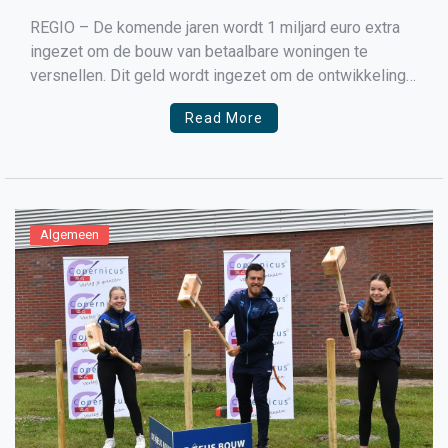
REGIO – De komende jaren wordt 1 miljard euro extra
ingezet om de bouw van betaalbare woningen te
versnellen. Dit geld wordt ingezet om de ontwikkeling
van de veertien grootschalige gebieden te versnellen,
Read More
voor een vierde ronde van de Woningbouwimpuls en
om knelpunten die woningbouw in de weg staan op […]
Algemeen