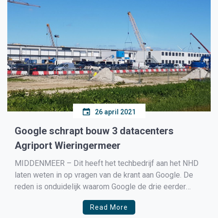
26 april 2021
Google schrapt bouw 3 datacenters
Agriport Wieringermeer
MIDDENMEER – Dit heeft het techbedrijf aan het NHD
laten weten in op vragen van de krant aan Google. De
reden is onduidelijk waarom Google de drie eerder
aangekondigde hyperscale datacenters niet in de
Read More
Wieringermeer gaat bouwen, en zelfs nergens in