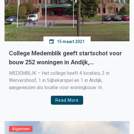
15 maart 2021
College Medemblik geeft startschot voor
bouw 252 woningen in Andijk,
Wervershoof en Sijbekarspel
MEDEMBLIK – Het college heeft 4 locaties, 2 in
Wervershoof, 1 in Sijbekarspel en 1 in Andijk,
aangewezen als locatie voor woningbouw. In
Wervershoof gaat het om De Tegel, 130 woningen en
Read More
TV de Kaag, 30 woningen. In Sijbekarspel gaat het om
de Wilgenrak waar 11 woningen moeten komen en […]
Algemeen