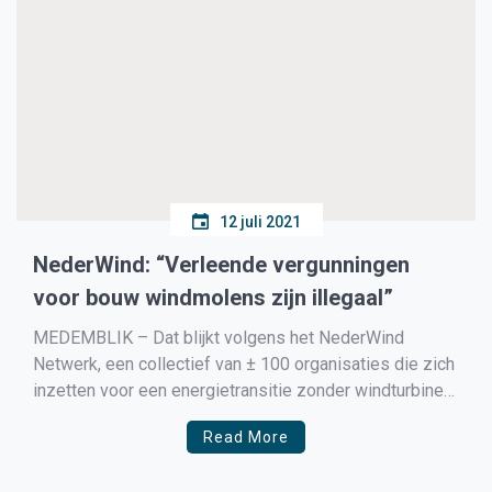
12 juli 2021
NederWind: “Verleende vergunningen
voor bouw windmolens zijn illegaal”
MEDEMBLIK – Dat blijkt volgens het NederWind
Netwerk, een collectief van ± 100 organisaties die zich
inzetten voor een energietransitie zonder windturbines
op het land, uit een uitspraak van de Raad van State
Read More
over het verlenen van vergunningen voor de bouw van
windmolens. Het Netwerk wijst de gemeenten in