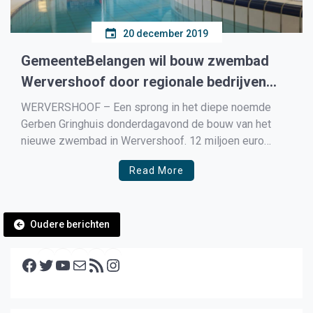
20 december 2019
GemeenteBelangen wil bouw zwembad
Wervershoof door regionale bedrijven
laten bouwen
WERVERSHOOF – Een sprong in het diepe noemde
Gerben Gringhuis donderdagavond de bouw van het
nieuwe zwembad in Wervershoof. 12 miljoen euro
wordt er uitgetrokken voor de bouw van de nieuwe
Read More
Zeehoek aan de westkant van Wervershoof.
Berichtennavigatie
Oudere berichten
Facebook
Twitter
YouTube
E-mail
RSS feed
Instagram