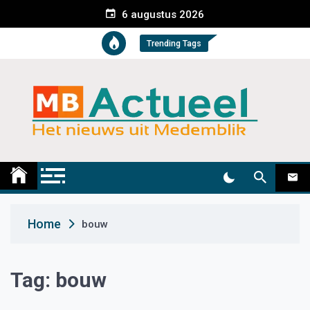
S
6 augustus 2026
k
i
Trending Tags
p
t
o
c
o
n
t
Medemblik Actueel
Wij zijn altijd actueel
e
n
t
Home
bouw
Tag:
bouw