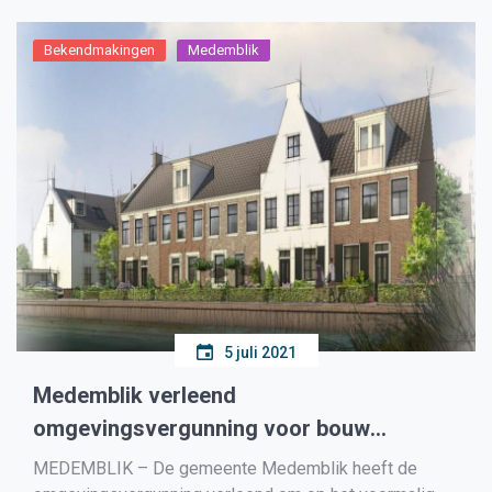
Nederland […]
Bekendmakingen
Medemblik
5 juli 2021
Medemblik verleend
omgevingsvergunning voor bouw
woningen voormalig DEK-terrein
MEDEMBLIK – De gemeente Medemblik heeft de