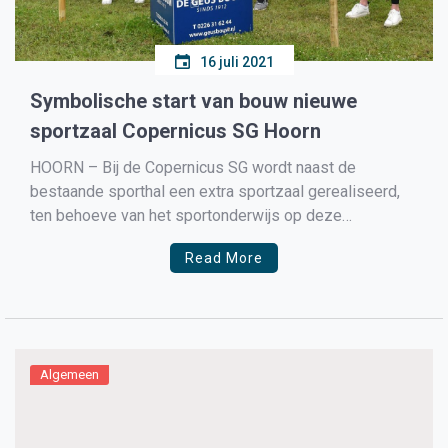
16 juli 2021
Symbolische start van bouw nieuwe
sportzaal Copernicus SG Hoorn
HOORN – Bij de Copernicus SG wordt naast de
bestaande sporthal een extra sportzaal gerealiseerd,
ten behoeve van het sportonderwijs op deze
schoollocatie. De bouwvoorbereiding is grotendeels
Read More
gereed en in de week van maandag 19 juli a.s. zullen de
heiwerkzaamheden gaan plaatsvinden. ‘Het slaan van
de eerste heipaal zien wij […]
Algemeen