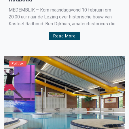
MEDEMBLIK – Kom maandagavond 10 februari om
20.00 uur naar de Lezing over historische bouw van
Kasteel Radboud. Ben Dijkhuis, amateurhistoricus die
zich al jarenlang bezighoudt met Kasteel Radboud,
Read More
vertelt over de middeleeuwse bouw van het kasteel en
de omgevingstoestand. Toegang tot deze lezing is
gratis. Over de lezing De […]
Politiek