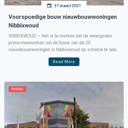
31 maart 2021
Voorspoedige bouw nieuwbouwwoningen
Nibbixwoud
NIBBIXWOUD – Het is te merken dat de weergoden
prima meewerken om de bouw van de 20
nieuwbouwwoningen in Nibbixwoud op schema te laten
verlopen. Zo is het metselwerk op de begane grond
Read More
gereed en de Woonschakel verwacht dat eind april kan
worden gestart met het plaatsen van de dakkappen. […]
Politiek