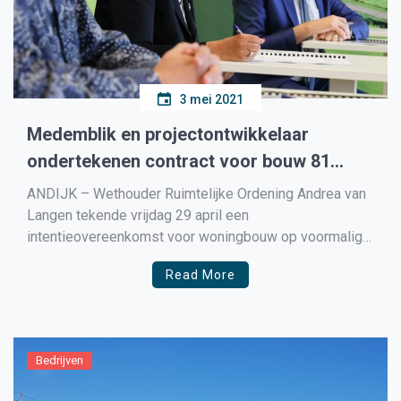
3 mei 2021
Medemblik en projectontwikkelaar
ondertekenen contract voor bouw 81
woningen Asoniaterrein Andijk
ANDIJK – Wethouder Ruimtelijke Ordening Andrea van
Langen tekende vrijdag 29 april een
intentieovereenkomst voor woningbouw op voormalig
sportveld Asonia in Andijk. Zij deed dat met directeur
Read More
Piet Konijn namens De Toekomst beheer B.V en
directeur Hans Kröger namens Woningstichting Het
Grootslag. Hiermee start de voorgenomen ontwikkeling
van op dit […]
Bedrijven