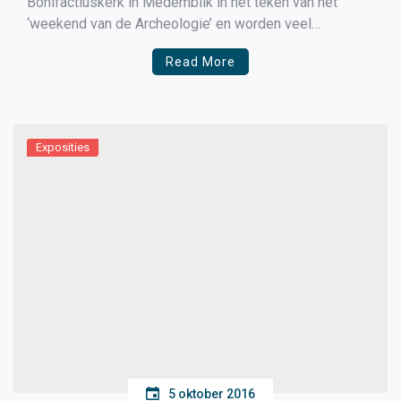
Bonifactiuskerk in Medemblik in het teken van het
‘weekend van de Archeologie’ en worden veel
archeologische schatten tentoongesteld voor het
Read More
publiek.
Exposities
5 oktober 2016