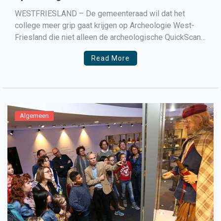
WESTFRIESLAND – De gemeenteraad wil dat het
college meer grip gaat krijgen op Archeologie West-
Friesland die niet alleen de archeologische QuickScan
uitvoert maar ook het Programma van Eisen opstelt én
Read More
het archologisch onderzoek uitvoert. In een niet
ingediende amendement ini 2017 stelt de
gemeenteraad van Medemblik dat dit niet wenselijk […]
Algemeen