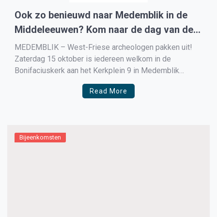
Ook zo benieuwd naar Medemblik in de
Middeleeuwen? Kom naar de dag van de
Westfriese Archeologie
MEDEMBLIK – West-Friese archeologen pakken uit!
Zaterdag 15 oktober is iedereen welkom in de
Bonifaciuskerk aan het Kerkplein 9 in Medemblik
tijdens de Dag van de Westfriese Archeologie.
Read More
Bijeenkomsten