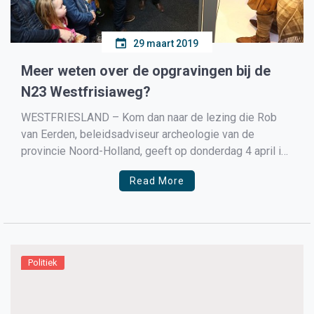
29 maart 2019
Meer weten over de opgravingen bij de
N23 Westfrisiaweg?
WESTFRIESLAND – Kom dan naar de lezing die Rob
van Eerden, beleidsadviseur archeologie van de
provincie Noord-Holland, geeft op donderdag 4 april in
Huis van Hilde in Castricum. De lezing is van 20:00 tot
Read More
22:00 uur. Van Eerder vertelt over het archeologisch
onderzoek bij de N23 Westfrisiaweg vanuit een
internationaal […]
Politiek