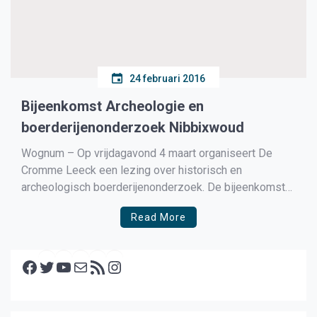
24 februari 2016
Bijeenkomst Archeologie en
boerderijenonderzoek Nibbixwoud
Wognum – Op vrijdagavond 4 maart organiseert De
Cromme Leeck een lezing over historisch en
archeologisch boerderijenonderzoek. De bijeenkomst
vindt plaats in zaal Stam in Wognum en begint om 20
Read More
uur. Archeoloog Dieuwertje Duijn, verbonden aan de
Archeologische Dienst West-Friesland, houdt een
Facebook
inleiding over dit onderwerp. Zij zal ook ingaan […]
Twitter
YouTube
E-mail
RSS feed
Instagram