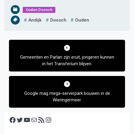
Ouden Doosch
Andijk
Doosch
Ouden
Bericht
navigatie
Gemeenten en Parlan zijn eruit, jongeren kunnen
in het Transferium blijven.
Google mag mega-serverpark bouwen in de
Wieringermeer.
Facebook
Twitter
YouTube
E-mail
RSS feed
Instagram