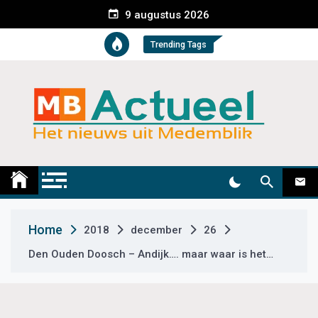
S
9 augustus 2026
k
i
Trending Tags
p
t
o
c
o
n
t
Medemblik Actueel
Wij zijn altijd actueel
e
n
t
Home
2018
december
26
Den Ouden Doosch – Andijk…. maar waar is het…