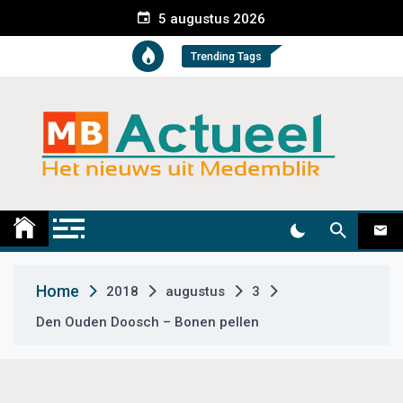
S
5 augustus 2026
k
i
Trending Tags
p
t
o
c
o
n
t
Medemblik Actueel
Wij zijn altijd actueel
e
n
t
Home
2018
augustus
3
Den Ouden Doosch – Bonen pellen