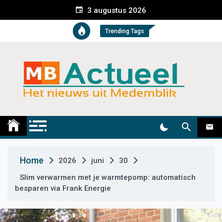
S
3 augustus 2026
k
i
Trending Tags
p
t
o
c
o
n
t
Medemblik Actueel
Wij zijn altijd actueel
e
n
t
Home
2026
juni
30
Slim verwarmen met je warmtepomp: automatisch
besparen via Frank Energie