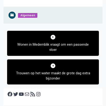
Algemeen
Bericht
navigatie
Wonen in Medemblik vraagt om een passende
vloer
Trouwen op het water maakt de grote dag extra
bijzonder
Facebook
Twitter
YouTube
E-mail
RSS feed
Instagram