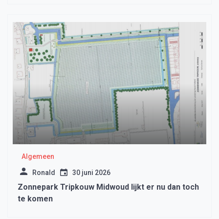
Algemeen
Ronald
30 juni 2026
Zonnepark Tripkouw Midwoud lijkt er nu dan toch
te komen