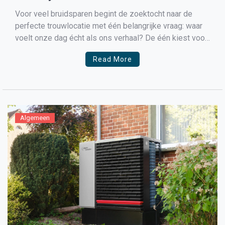
Voor veel bruidsparen begint de zoektocht naar de
perfecte trouwlocatie met één belangrijke vraag: waar
voelt onze dag écht als ons verhaal? De één kiest voor
een klassieke zaal, de ander voor een landgoed of
Read More
strandpaviljoen. Maar wie iets zoekt met karakter,
vrijheid en een blijvende herinnering, komt al snel […]
Algemeen