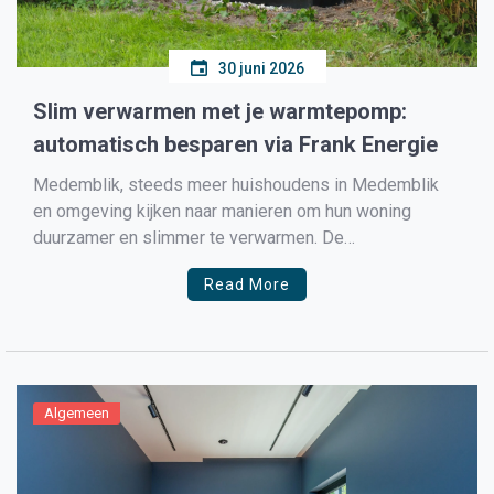
30 juni 2026
Slim verwarmen met je warmtepomp:
automatisch besparen via Frank Energie
Medemblik, steeds meer huishoudens in Medemblik
en omgeving kijken naar manieren om hun woning
duurzamer en slimmer te verwarmen. De
energierekening blijft voor veel mensen een belangrijk
Read More
onderwerp, terwijl ook de wens groeit om minder gas
te gebruiken. Een warmtepomp kan daarbij een grote rol
spelen. Maar wie écht het […]
Algemeen