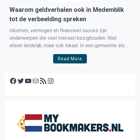
Waarom geldverhalen ook in Medemblik
tot de verbeelding spreken
Inkomen, vermogen en financieel succes zijn
onderwerpen die veel mensen bezighouden. Niet
alleen landelijk, maar ook lokaal. In een gemeente als
Medemblik, met dorpen als Wognum, Andijk,
Read More
Opperdoes, Abbekerk, Benningbroek, Wervershoof en
Medemblik zelf, zijn geldzaken voor veel inwoners een
Facebook
dagelijks onderwerp. Denk aan stijgende woonlasten,
Twitter
YouTube
E-mail
RSS feed
Instagram
ondernemerschap, pensioen, sparen, investeren […]