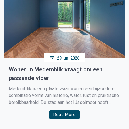
29 juni 2026
Wonen in Medemblik vraagt om een
passende vloer
Medemblik is een plaats waar wonen een bijzondere
combinatie vormt van historie, water, rust en praktische
bereikbaarheid. De stad aan het IJsselmeer heeft
karaktervolle woningen, moderne gezinshuizen,
Read More
appartementen en dorpsachtige woonomgevingen in de
omliggende kernen. Juist door die afwisseling is een