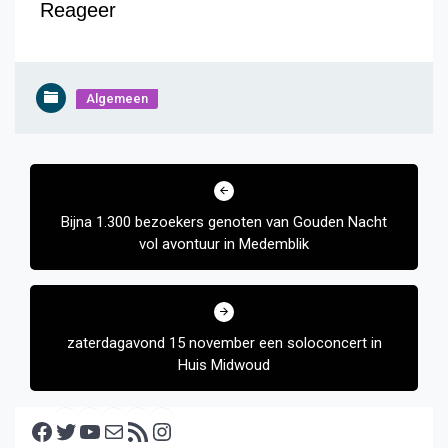
Reageer
Algemeen
Bericht
navigatie
Bijna 1.300 bezoekers genoten van Gouden Nacht
vol avontuur in Medemblik
zaterdagavond 15 november een soloconcert in
Huis Midwoud
Facebook
Twitter
YouTube
E-mail
RSS feed
Instagram