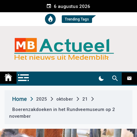
S
6 augustus 2026
k
i
Trending Tags
p
t
o
c
o
n
t
Medemblik Actueel
Wij zijn altijd actueel
e
n
t
Home
2025
oktober
21
Boerenzakdoeken in het Rundveemuseum op 2
november