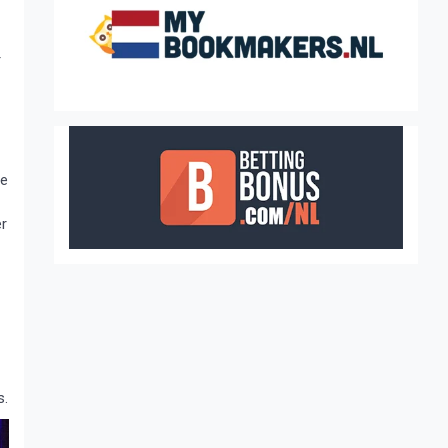
r
ge
er
s.