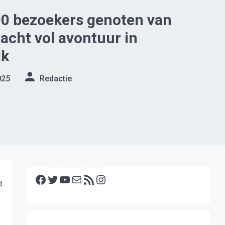
00 bezoekers genoten van
cht vol avontuur in
ik
025
Redactie
Facebook
Twitter
YouTube
E-mail
RSS feed
Instagram
n
d