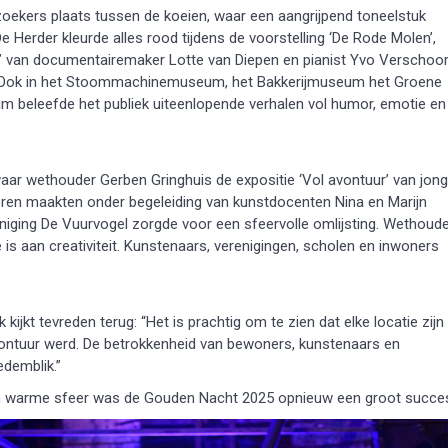
oekers plaats tussen de koeien, waar een aangrijpend toneelstuk
Herder kleurde alles rood tijdens de voorstelling ‘De Rode Molen’,
w’ van documentairemaker Lotte van Diepen en pianist Yvo Verschoo
g. Ook in het Stoommachinemuseum, het Bakkerijmuseum het Groene
m beleefde het publiek uiteenlopende verhalen vol humor, emotie en
r wethouder Gerben Gringhuis de expositie ‘Vol avontuur’ van jon
ren maakten onder begeleiding van kunstdocenten Nina en Marijn
niging De Vuurvogel zorgde voor een sfeervolle omlijsting. Wethoud
is aan creativiteit. Kunstenaars, verenigingen, scholen en inwoners
ijkt tevreden terug: “Het is prachtig om te zien dat elke locatie zijn
vontuur werd. De betrokkenheid van bewoners, kunstenaars en
edemblik.”
een warme sfeer was de Gouden Nacht 2025 opnieuw een groot succe