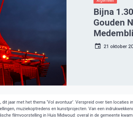
Algemeen
Bijna 1.3
Gouden Na
Medembl
21 oktober 2
t jaar met het thema ‘Vol avontuur’. Verspreid over tien locaties i
ellingen, muziekoptredens en kunstprojecten. Van een indrukwekken
lische filmvoorstelling in Huis Midwoud: overal in de gemeente kwam