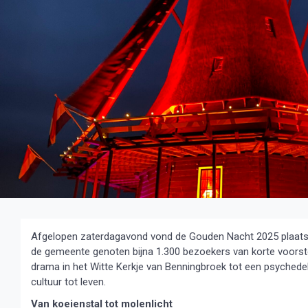
Afgelopen zaterdagavond vond de Gouden Nacht 2025 plaats, di
de gemeente genoten bijna 1.300 bezoekers van korte voorst
drama in het Witte Kerkje van Benningbroek tot een psychede
cultuur tot leven.
Van koeienstal tot molenlicht