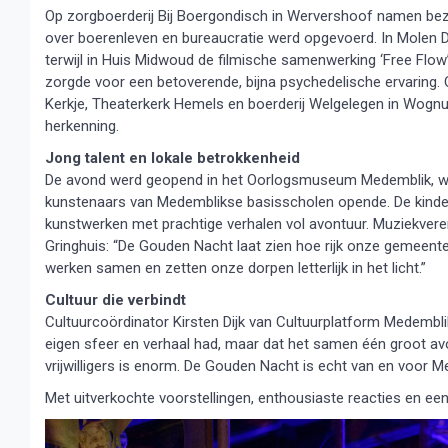
Op zorgboerderij Bij Boergondisch in Wervershoof namen bez
over boerenleven en bureaucratie werd opgevoerd. In Molen De 
terwijl in Huis Midwoud de filmische samenwerking ‘Free Flo
zorgde voor een betoverende, bijna psychedelische ervarin
Kerkje, Theaterkerk Hemels en boerderij Welgelegen in Wognu
herkenning.
Jong talent en lokale betrokkenheid
De avond werd geopend in het Oorlogsmuseum Medemblik, waa
kunstenaars van Medemblikse basisscholen opende. De kinde
kunstwerken met prachtige verhalen vol avontuur. Muziekvere
Gringhuis: “De Gouden Nacht laat zien hoe rijk onze gemeente 
werken samen en zetten onze dorpen letterlijk in het licht.”
Cultuur die verbindt
Cultuurcoördinator Kirsten Dijk van Cultuurplatform Medemblik k
eigen sfeer en verhaal had, maar dat het samen één groot a
vrijwilligers is enorm. De Gouden Nacht is echt van en voor M
Met uitverkochte voorstellingen, enthousiaste reacties en 