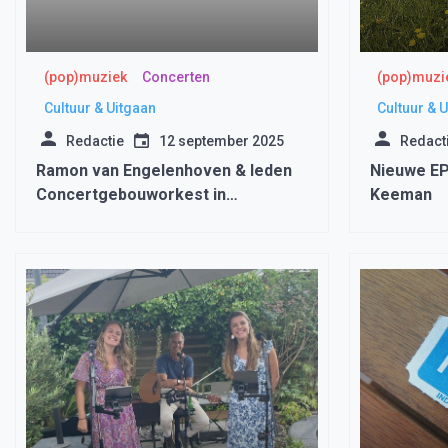
(pop)muziek
Concerten
(pop)muzi
Cultuur & Uitgaan
Cultuur & 
Redactie
12 september 2025
Redact
Ramon van Engelenhoven & leden
Nieuwe EP
Concertgebouworkest in
Keeman
Bonifaciuskerk in Medemblik