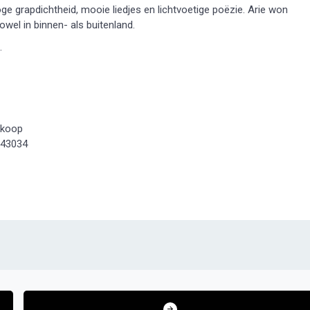
 grapdichtheid, mooie liedjes en lichtvoetige poëzie. Arie won
wel in binnen- als buitenland.
.
 koop
543034