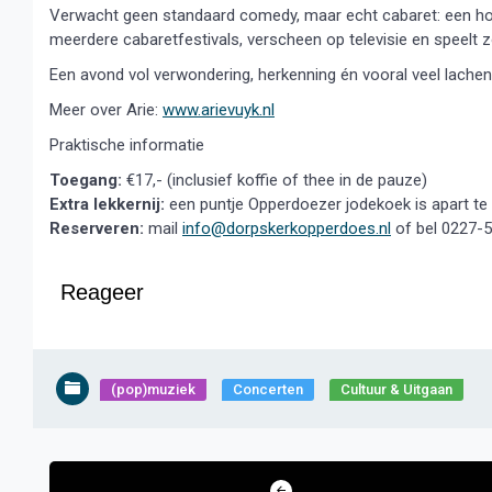
Verwacht geen standaard comedy, maar echt cabaret: een hoge
meerdere cabaretfestivals, verscheen op televisie en speelt zo
Een avond vol verwondering, herkenning én vooral veel lachen
Meer over Arie:
www.arievuyk.nl
Praktische informatie
Toegang:
€17,- (inclusief koffie of thee in de pauze)
Extra lekkernij:
een puntje Opperdoezer jodekoek is apart te
Reserveren:
mail
info@dorpskerkopperdoes.nl
of bel 0227-
Reageer
(pop)muziek
Concerten
Cultuur & Uitgaan
Bericht