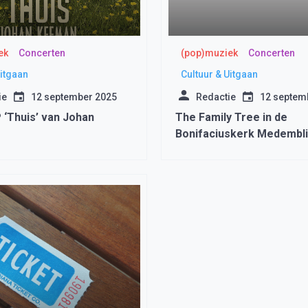
ek
Concerten
(pop)muziek
Concerten
Uitgaan
Cultuur & Uitgaan
ie
12 september 2025
Redactie
12 septem
 ‘Thuis’ van Johan
The Family Tree in de
Bonifaciuskerk Medembl