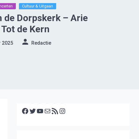
ncerten
Cultuur & Uitgaan
n de Dorpskerk – Arie
Tot de Kern
r 2025
Redactie
Facebook
Twitter
YouTube
E-mail
RSS feed
Instagram