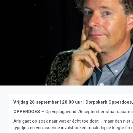
Vrijdag 26 september | 20.00 uur | Dorpskerk Opperdoes
OPPERDOES –
Op vrijdagavond 26 september staat cabaretier
Arie gaat op zoek naar wat er écht toe doet – maar dan niet vi
typetjes en verrassende invalshoeken maakt hij de leegte én 