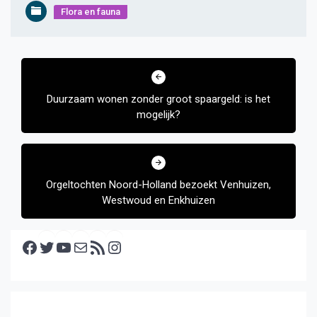
Flora en fauna
Bericht
navigatie
Duurzaam wonen zonder groot spaargeld: is het
mogelijk?
Orgeltochten Noord-Holland bezoekt Venhuizen,
Westwoud en Enkhuizen
Facebook
Twitter
YouTube
E-mail
RSS feed
Instagram