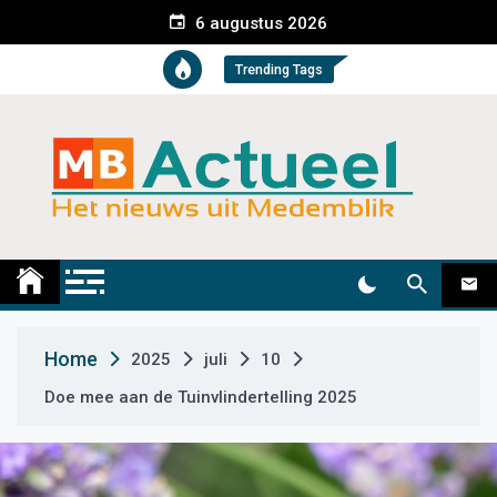
S
6 augustus 2026
k
i
Trending Tags
p
t
o
c
o
n
t
Medemblik Actueel
Wij zijn altijd actueel
e
n
t
Home
2025
juli
10
Doe mee aan de Tuinvlindertelling 2025