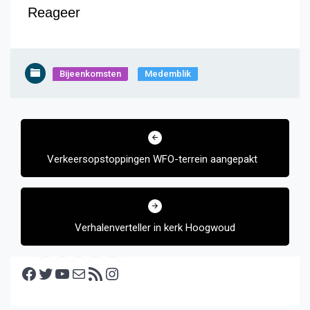
Reageer
Bijeenkomsten
Medemblik
Bericht
navigatie
Verkeersopstoppingen WFO-terrein aangepakt
Verhalenverteller in kerk Hoogwoud
Facebook
Twitter
YouTube
E-mail
RSS feed
Instagram