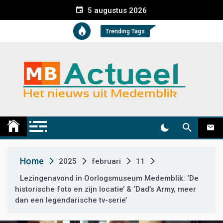
S
5 augustus 2026
k
i
Trending Tags
p
t
o
c
o
n
t
Medemblik Actueel
Wij zijn altijd actueel
e
n
t
Home
2025
februari
11
Lezingenavond in Oorlogsmuseum Medemblik: ‘De
historische foto en zijn locatie’ & ‘Dad’s Army, meer
dan een legendarische tv-serie’