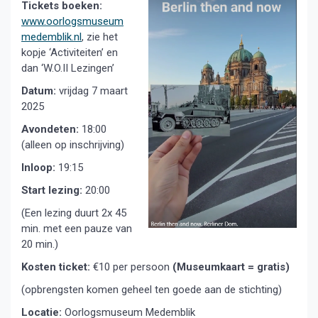
Tickets boeken:
www.oorlogsmuseum
medemblik.nl
, zie het
kopje ‘Activiteiten’ en
dan ‘W.O.II Lezingen’
Datum:
vrijdag 7 maart
2025
Avondeten:
18:00
(alleen op inschrijving)
Inloop:
19:15
Start lezing:
20:00
(Een lezing duurt 2x 45
min. met een pauze van
20 min.)
Kosten ticket:
€10 per persoon
(Museumkaart = gratis)
(opbrengsten komen geheel ten goede aan de stichting)
Locatie:
Oorlogsmuseum Medemblik