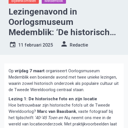
Bijeenkomsten
Medemblik
Lezingenavond in
Oorlogsmuseum
Medemblik: ‘De historische
foto en zijn locatie’ & ‘Dad’s
11 februari 2025
Redactie
Army, meer dan een
legendarische tv-serie’
Op
vrijdag 7 maart
organiseert Oorlogsmuseum
Medemblik een boeiende avond met twee unieke lezingen,
waarin zowel historisch onderzoek als populaire cultuur uit
de Tweede Wereldoorlog centraal staan.
Lezing 1: De historische foto en zijn locatie
Hoe betrouwbaar zijn historische foto’s uit de Tweede
Wereldoorlog?
Marc van Baasbank
, vaste fotograaf bij
het tijdschrift
’40-’45 Toen en Nu
, neemt ons mee in de
wereld van locatieonderzoek. Met praktijkvoorbeelden laat