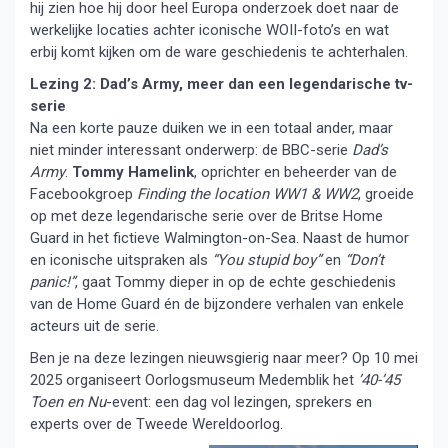
hij zien hoe hij door heel Europa onderzoek doet naar de
werkelijke locaties achter iconische WOII-foto’s en wat
erbij komt kijken om de ware geschiedenis te achterhalen.
Lezing 2: Dad’s Army, meer dan een legendarische tv-
serie
Na een korte pauze duiken we in een totaal ander, maar
niet minder interessant onderwerp: de BBC-serie
Dad’s
Army
.
Tommy Hamelink
, oprichter en beheerder van de
Facebookgroep
Finding the location WW1 & WW2
, groeide
op met deze legendarische serie over de Britse Home
Guard in het fictieve Walmington-on-Sea. Naast de humor
en iconische uitspraken als
“You stupid boy”
en
“Don’t
panic!”
, gaat Tommy dieper in op de echte geschiedenis
van de Home Guard én de bijzondere verhalen van enkele
acteurs uit de serie.
Ben je na deze lezingen nieuwsgierig naar meer? Op 10 mei
2025 organiseert Oorlogsmuseum Medemblik het
’40-’45
Toen en Nu
-event: een dag vol lezingen, sprekers en
experts over de Tweede Wereldoorlog.