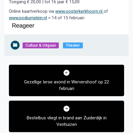
Toegang € 20,00 | tot 16 jaar € 15,00
Online kaartverkoop via
www.oosterkerkhoorn.nl
of
www.podiumplein.nl
> 14 of 15 februari
Reageer
Cultuur & Uitgaan
Theater
Bericht
navigatie
Gezellige Ierse avond in Wervershoof op 22
februari
Bestelbus vliegt in brand aan Zuiderdijk in
Venhuizen