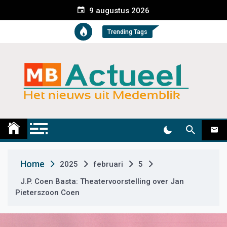
S
9 augustus 2026
k
i
Trending Tags
p
t
o
c
o
n
t
Medemblik Actueel
Wij zijn altijd actueel
e
n
t
Home
2025
februari
5
J.P. Coen Basta: Theatervoorstelling over Jan
Pieterszoon Coen