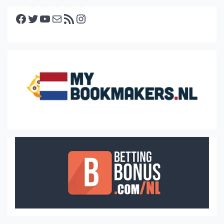
Facebook
Twitter
YouTube
E-mail
RSS feed
Instagram