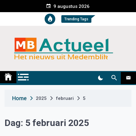
S
9 augustus 2026
k
i
Trending Tags
p
t
o
c
o
n
t
Medemblik Actueel
Wij zijn altijd actueel
e
n
t
Home
2025
februari
5
Dag:
5 februari 2025