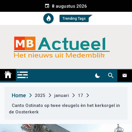
S
8 augustus 2026
k
i
Trending Tags
p
t
o
c
o
n
t
Medemblik Actueel
Wij zijn altijd actueel
e
n
t
Home
2025
januari
17
Canto Ostinato op twee vleugels èn het kerkorgel in
de Oosterkerk