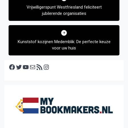
navigatie
Vrijwilligerspunt Westfriesland feliciteert
jubilerende organisaties
Kunststof kozijnen Medemblik: De perfecte keuze
voor uw huis
Facebook
Twitter
YouTube
E-mail
RSS feed
Instagram