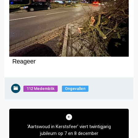
Reageer
112 Medemblik
Ongevallen
Bericht
navigatie
‘Aartswoud in Kerstsfeer’ viert twintigjarig
jubileum op 7 en 8 december