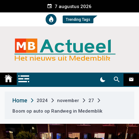
S
7 augustus 2026
k
i
Trending Tags
p
t
o
c
o
n
t
Medemblik Actueel
Wij zijn altijd actueel
e
n
t
Home
2024
november
27
Boom op auto op Randweg in Medemblik