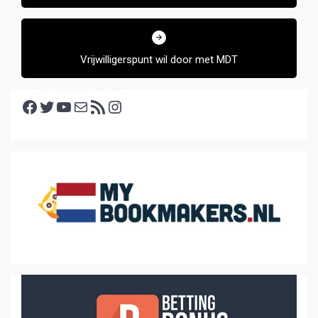
Vrijwilligerspunt wil door met MDT
Facebook
Twitter
YouTube
E-mail
RSS feed
Instagram