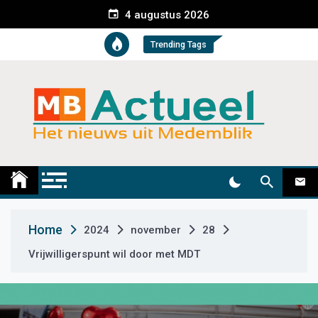
S
4 augustus 2026
k
i
Trending Tags
p
t
o
c
o
n
t
Medemblik Actueel
Wij zijn altijd actueel
e
n
t
Home
2024
november
28
Vrijwilligerspunt wil door met MDT