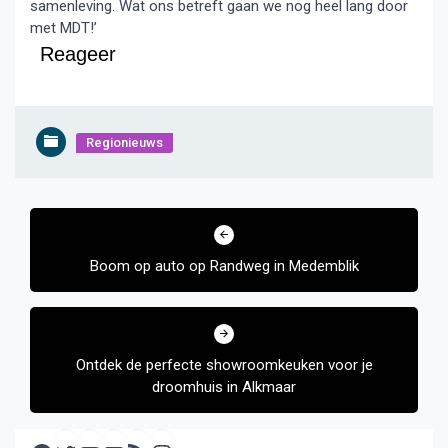
samenleving. Wat ons betreft gaan we nog heel lang door
met MDT!’
Reageer
Regionieuws
Bericht
navigatie
Boom op auto op Randweg in Medemblik
Ontdek de perfecte showroomkeuken voor je
droomhuis in Alkmaar
Facebook
Twitter
YouTube
E-mail
RSS feed
Instagram