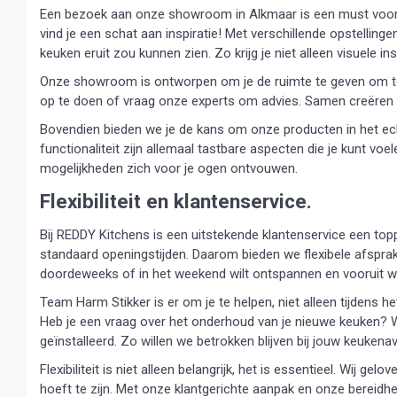
Een bezoek aan onze showroom in Alkmaar is een must voor 
vind je een schat aan inspiratie! Met verschillende opstellinge
keuken eruit zou kunnen zien. Zo krijg je niet alleen visuele i
Onze showroom is ontworpen om je de ruimte te geven om te d
op te doen of vraag onze experts om advies. Samen creëren 
Bovendien bieden we je de kans om onze producten in het echt
functionaliteit zijn allemaal tastbare aspecten die je kunt voe
mogelijkheden zich voor je ogen ontvouwen.
Flexibiliteit en klantenservice.
Bij REDDY Kitchens is een uitstekende klantenservice een topp
standaard openingstijden. Daarom bieden we flexibele afsprake
doordeweeks of in het weekend wilt ontspannen en vooruit wilt
Team Harm Stikker is er om je te helpen, niet alleen tijdens 
Heb je een vraag over het onderhoud van je nieuwe keuken? W
geïnstalleerd. Zo willen we betrokken blijven bij jouw keukena
Flexibiliteit is niet alleen belangrijk, het is essentieel. Wij 
hoeft te zijn. Met onze klantgerichte aanpak en onze bereid