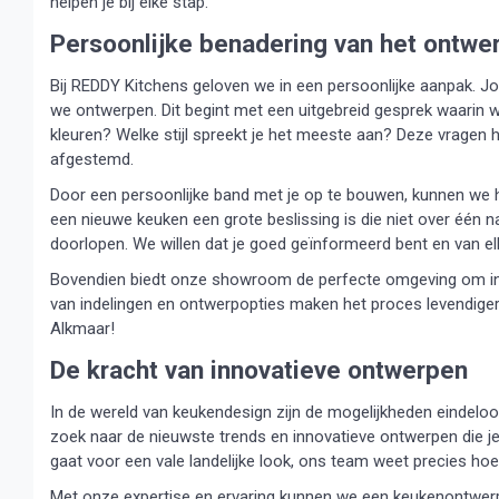
helpen je bij elke stap.
Persoonlijke benadering van het ontwe
Bij REDDY Kitchens geloven we in een persoonlijke aanpak. J
we ontwerpen. Dit begint met een uitgebreid gesprek waarin we
kleuren? Welke stijl spreekt je het meeste aan? Deze vragen
afgestemd.
Door een persoonlijke band met je op te bouwen, kunnen we
een nieuwe keuken een grote beslissing is die niet over één n
doorlopen. We willen dat je goed geïnformeerd bent en van el
Bovendien biedt onze showroom de perfecte omgeving om inspi
van indelingen en ontwerpopties maken het proces levendiger
Alkmaar!
De kracht van innovatieve ontwerpen
In de wereld van keukendesign zijn de mogelijkheden eindeloo
zoek naar de nieuwste trends en innovatieve ontwerpen die je z
gaat voor een vale landelijke look, ons team weet precies hoe
Met onze expertise en ervaring kunnen we een keukenontwerp cr