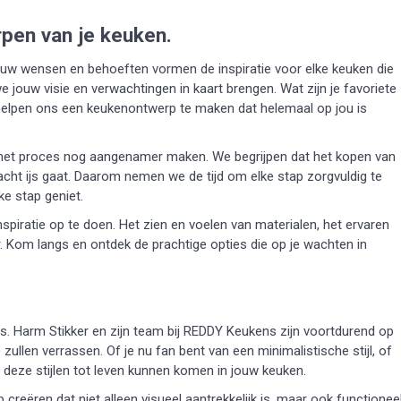
rpen van je keuken.
ouw wensen en behoeften vormen de inspiratie voor elke keuken die
 jouw visie en verwachtingen in kaart brengen. Wat zijn je favoriete
 helpen ons een keukenontwerp te maken dat helemaal op jou is
 het proces nog aangenamer maken. We begrijpen dat het kopen van
acht ijs gaat. Daarom nemen we de tijd om elke stap zorgvuldig te
ke stap geniet.
ratie op te doen. Het zien en voelen van materialen, het ervaren
. Kom langs en ontdek de prachtige opties die op je wachten in
s. Harm Stikker en zijn team bij REDDY Keukens zijn voortdurend op
ullen verrassen. Of je nu fan bent van een minimalistische stijl, of
 deze stijlen tot leven kunnen komen in jouw keuken.
eëren dat niet alleen visueel aantrekkelijk is, maar ook functioneel