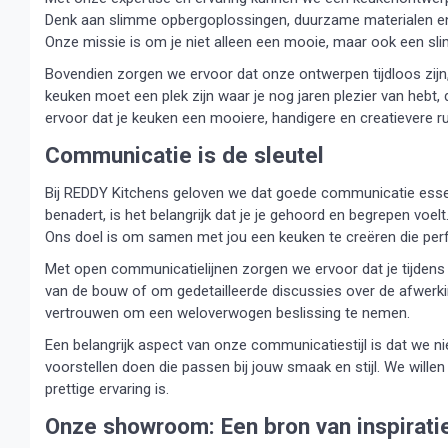
Denk aan slimme opbergoplossingen, duurzame materialen en 
Onze missie is om je niet alleen een mooie, maar ook een sl
Bovendien zorgen we ervoor dat onze ontwerpen tijdloos zijn
keuken moet een plek zijn waar je nog jaren plezier van heb
ervoor dat je keuken een mooiere, handigere en creatievere r
Communicatie is de sleutel
Bij REDDY Kitchens geloven we dat goede communicatie essen
benadert, is het belangrijk dat je je gehoord en begrepen voe
Ons doel is om samen met jou een keuken te creëren die perf
Met open communicatielijnen zorgen we ervoor dat je tijdens 
van de bouw of om gedetailleerde discussies over de afwerking,
vertrouwen om een weloverwogen beslissing te nemen.
Een belangrijk aspect van onze communicatiestijl is dat we nie
voorstellen doen die passen bij jouw smaak en stijl. We wille
prettige ervaring is.
Onze showroom: Een bron van inspirati