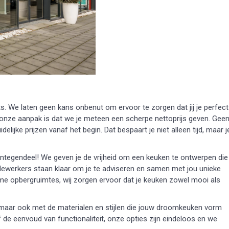
s. We laten geen kans onbenut om ervoor te zorgen dat jij je perfect
 onze aanpak is dat we je meteen een scherpe nettoprijs geven. Gee
ijke prijzen vanaf het begin. Dat bespaart je niet alleen tijd, maar j
. Integendeel! We geven je de vrijheid om een keuken te ontwerpen die
dewerkers staan klaar om je te adviseren en samen met jou unieke
mme opbergruimtes, wij zorgen ervoor dat je keuken zowel mooi als
 maar ook met de materialen en stijlen die jouw droomkeuken vorm
f de eenvoud van functionaliteit, onze opties zijn eindeloos en we