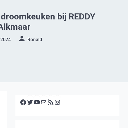
e droomkeuken bij REDDY
Alkmaar
 2024
Ronald
Facebook
Twitter
YouTube
E-mail
RSS feed
Instagram