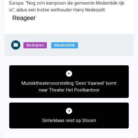
Europa. “Nog zo’n kampioen die gemeente Medemblik rijk
is”, aldus een trotse wethouder Harry Nederpelt.
Reageer
Bedrijven
Medemblik
Bericht
navigatie
Muziektheatervoorstelling ‘Geen Vaarwel’ komt
naar Theater Het Postkantoor
Sinterklaas reist op Stoom
Facebook
Twitter
YouTube
E-mail
RSS feed
Instagram