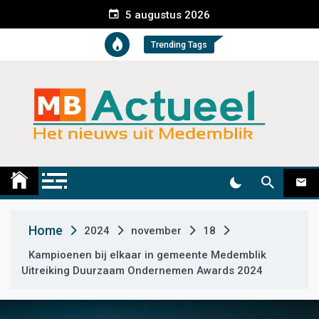
S
5 augustus 2026
k
i
Trending Tags
p
t
o
c
o
n
t
Medemblik Actueel
Wij zijn altijd actueel
e
n
t
Home
2024
november
18
Kampioenen bij elkaar in gemeente Medemblik
Uitreiking Duurzaam Ondernemen Awards 2024