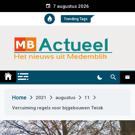
S
7 augustus 2026
k
i
Trending Tags
p
t
o
c
o
n
t
Medemblik Actueel
Wij zijn altijd actueel
e
n
t
Home
2021
augustus
11
Verruiming regels voor bijgebouwen Twisk