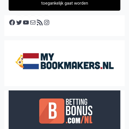
toegankelijk gaat worden
Facebook
Twitter
YouTube
E-mail
RSS feed
Instagram