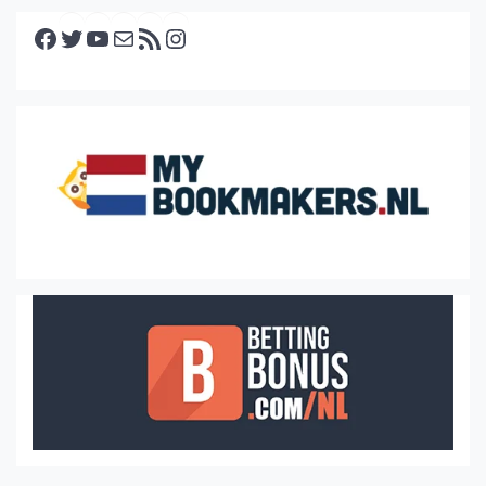
Facebook
Twitter
YouTube
E-mail
RSS feed
Instagram