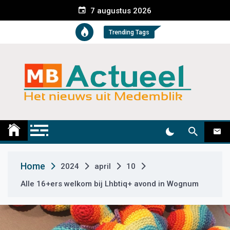
S
7 augustus 2026
k
i
Trending Tags
p
t
o
c
o
n
t
Medemblik Actueel
Wij zijn altijd actueel
e
n
t
Home
2024
april
10
Alle 16+ers welkom bij Lhbtiq+ avond in Wognum