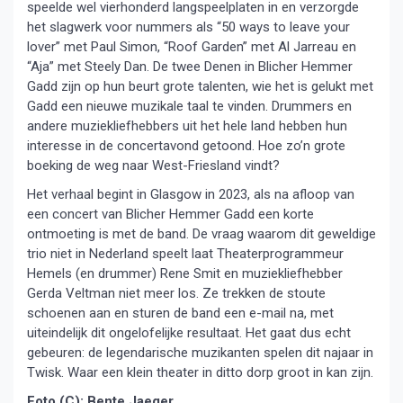
speelde wel vierhonderd langspeelplaten in en verzorgde
het slagwerk voor nummers als “50 ways to leave your
lover” met Paul Simon, “Roof Garden” met Al Jarreau en
“Aja” met Steely Dan. De twee Denen in Blicher Hemmer
Gadd zijn op hun beurt grote talenten, wie het is gelukt met
Gadd een nieuwe muzikale taal te vinden. Drummers en
andere muziekliefhebbers uit het hele land hebben hun
interesse in de concertavond getoond. Hoe zo’n grote
boeking de weg naar West-Friesland vindt?
Het verhaal begint in Glasgow in 2023, als na afloop van
een concert van Blicher Hemmer Gadd een korte
ontmoeting is met de band. De vraag waarom dit geweldige
trio niet in Nederland speelt laat Theaterprogrammeur
Hemels (en drummer) Rene Smit en muziekliefhebber
Gerda Veltman niet meer los. Ze trekken de stoute
schoenen aan en sturen de band een e-mail na, met
uiteindelijk dit ongelofelijke resultaat. Het gaat dus echt
gebeuren: de legendarische muzikanten spelen dit najaar in
Twisk. Waar een klein theater in ditto dorp groot in kan zijn.
Foto (C): Bente Jaeger