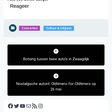
Reageer
Concerten
Cultuur & Uitgaan
Bericht
navigatie
Botsing tussen twee auto’s in Zwaagdijk
Nostalgische autorit: Oldtimers-for-Oldtimers op
26 mei
Facebook
Twitter
YouTube
E-mail
RSS feed
Instagram