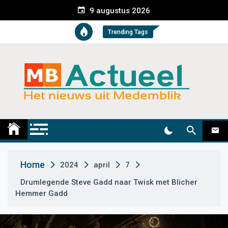
S
9 augustus 2026
k
i
Trending Tags
p
t
o
c
o
n
t
Medemblik Actueel
Wij zijn altijd actueel
e
n
t
Home
2024
april
7
Drumlegende Steve Gadd naar Twisk met Blicher
Hemmer Gadd