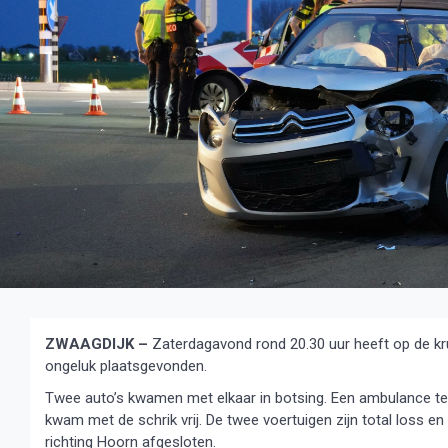
ZWAAGDIJK –
Zaterdagavond rond 20.30 uur heeft op de k
ongeluk plaatsgevonden.
Twee auto’s kwamen met elkaar in botsing. Een ambulance ter 
kwam met de schrik vrij. De twee voertuigen zijn total loss en
richting Hoorn afgesloten.