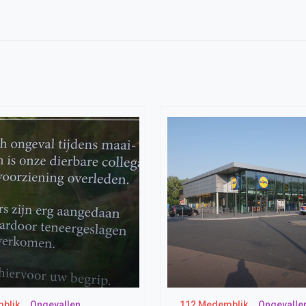
blik
Ongevallen
112 Medemblik
Ongevalle