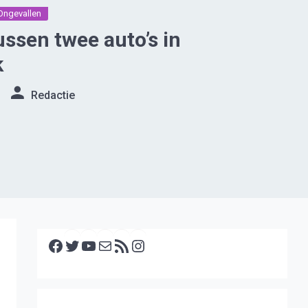
Ongevallen
ussen twee auto’s in
k
Redactie
Facebook
Twitter
YouTube
E-mail
RSS feed
Instagram