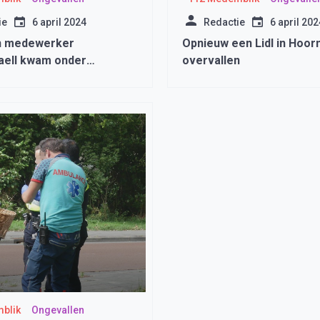
ie
6 april 2024
Redactie
6 april 202
n medewerker
Opnieuw een Lidl in Hoor
ell kwam onder
overvallen
r terecht
blik
Ongevallen