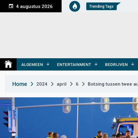
S
4 augustus 2026
Trending Tags
k
i
p
t
o
c
o
Medemblik Actueel
Wij zijn altijd actueel
n
t
ALGEMEEN
ENTERTAINMENT
BEDRIJVEN
e
n
Home
2024
april
6
Botsing tussen twee au
t