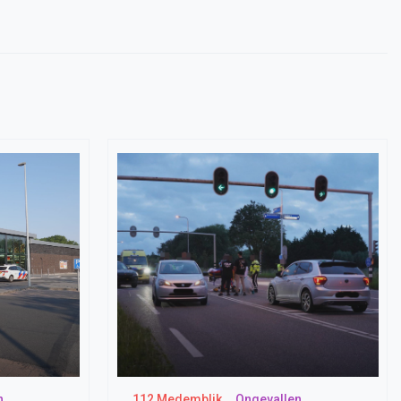
n
112 Medemblik
Ongevallen