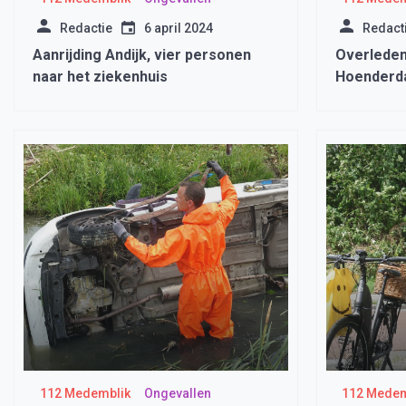
Redactie
6 april 2024
Redact
Aanrijding Andijk, vier personen
Overlede
naar het ziekenhuis
Hoenderda
grasmaaie
112 Medemblik
Ongevallen
112 Medem