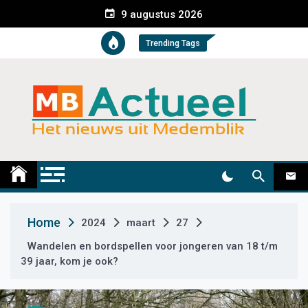
S
9 augustus 2026
k
i
Trending Tags
p
t
o
c
o
n
t
Medemblik Actueel
Wij zijn altijd actueel
e
n
t
Home
2024
maart
27
Wandelen en bordspellen voor jongeren van 18 t/m
39 jaar, kom je ook?