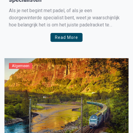
Als je net begint met padel, of als je een
doorgewinterde specialist bent, weet je waarschijnlijk
hoe belangrijk het is om het juiste padelracket te
kiezen. Padelrackets variëren sterk in eigenschappen
Read More
en specificaties, en het vinden van het juiste racket kan
een groot verschil maken in je spelervaring. In dit […]
Algemeen