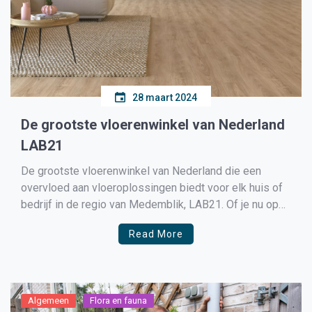
28 maart 2024
De grootste vloerenwinkel van Nederland
LAB21
De grootste vloerenwinkel van Nederland die een
overvloed aan vloeroplossingen biedt voor elk huis of
bedrijf in de regio van Medemblik, LAB21. Of je nu op
zoek bent naar de warmte van hardhout, de
Read More
veelzijdigheid van laminaat, de duurzaamheid van PVC
of de elegantie van tegels, LAB21 heeft alles wat […]
Algemeen
Flora en fauna