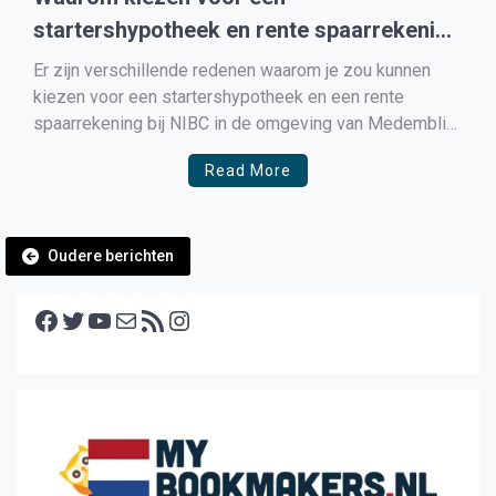
startershypotheek en rente spaarrekening
bij NIBC?
Er zijn verschillende redenen waarom je zou kunnen
kiezen voor een startershypotheek en een rente
spaarrekening bij NIBC in de omgeving van Medemblik.
Hypotheekproducten voor starters Allereerst staat
Read More
NIBC bekend om zijn speciale hypotheekproducten die
zijn ontworpen om starters te ondersteunen bij het
kopen van hun eerste huis. Met een […]
Berichtennavigatie
Oudere berichten
Facebook
Twitter
YouTube
E-mail
RSS feed
Instagram