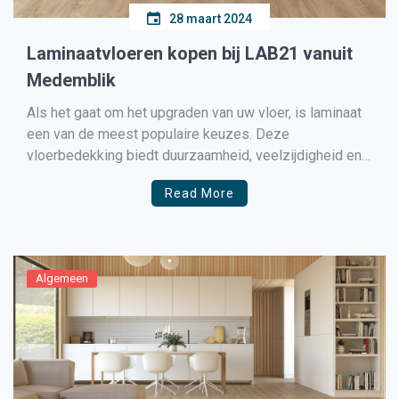
28 maart 2024
Laminaatvloeren kopen bij LAB21 vanuit
Medemblik
Als het gaat om het upgraden van uw vloer, is laminaat
een van de meest populaire keuzes. Deze
vloerbedekking biedt duurzaamheid, veelzijdigheid en
een aantrekkelijk uiterlijk, waardoor het een ideale
Read More
keuze is voor zowel residentiële als commerciële
ruimtes. Bij het overwegen van het kopen van
laminaatvloeren in Medemblik, is LAB21 […]
Algemeen