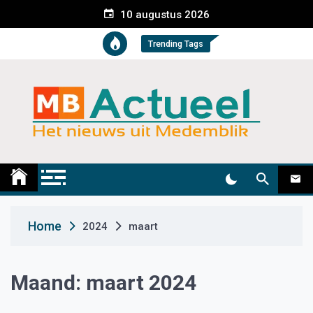
S
10 augustus 2026
k
i
Trending Tags
p
t
o
c
o
n
t
Medemblik Actueel
Wij zijn altijd actueel
e
n
t
Home
2024
maart
Maand:
maart 2024