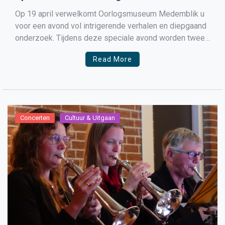
Medemblik!
Op 19 april verwelkomt Oorlogsmuseum Medemblik u
voor een avond vol intrigerende verhalen en diepgaand
onderzoek. Tijdens deze speciale avond worden twee
boeiende lezingen gepresenteerd door lokale
Read More
historicus Koos Schipper. De eerste lezing dompelt u
onder in het leven van Dr. Samuel Wytema uit
Westwoud, wiens tragische einde tijdens de […]
Concerten
Cultuur & Uitgaan