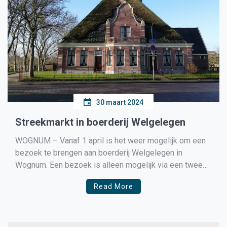
30 maart 2024
Streekmarkt in boerderij Welgelegen
WOGNUM – Vanaf 1 april is het weer mogelijk om een
bezoek te brengen aan boerderij Welgelegen in
Wognum. Een bezoek is alleen mogelijk via een twee
uur durende rondleiding (inclusief twee koffie/thee en
Read More
plak Westfriese krentenmik). Een groep telt maximaal
24 personen. Bij meer dan 12 deelnemers wordt de
groep […]