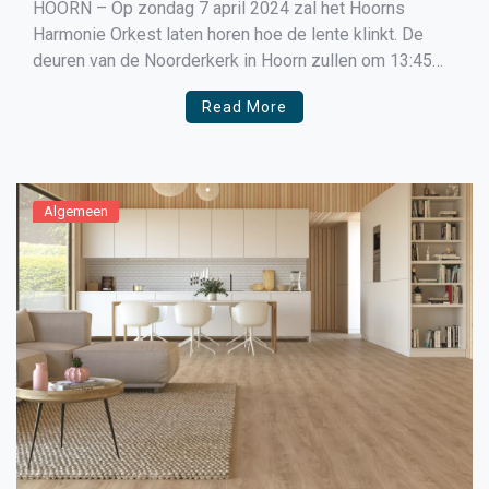
HOORN – Op zondag 7 april 2024 zal het Hoorns
Harmonie Orkest laten horen hoe de lente klinkt. De
deuren van de Noorderkerk in Hoorn zullen om 13:45
uur geopend zijn voor entree. Het lenteconcert start om
Read More
14:00 uur. Kinderen tot en met 12 jaar hebben gratis
toegang. Samen met vrouwenkoor Allure en […]
Algemeen