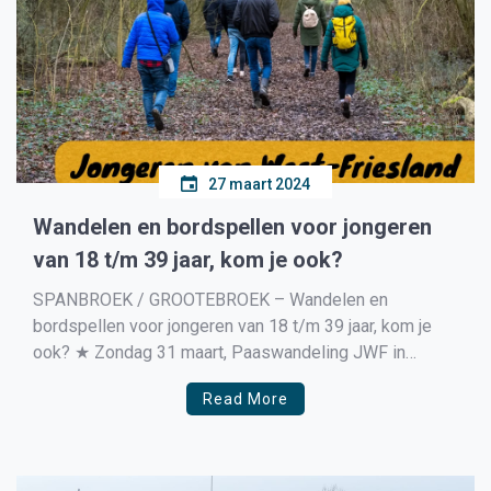
27 maart 2024
Wandelen en bordspellen voor jongeren
van 18 t/m 39 jaar, kom je ook?
SPANBROEK / GROOTEBROEK – Wandelen en
bordspellen voor jongeren van 18 t/m 39 jaar, kom je
ook? ★ Zondag 31 maart, Paaswandeling JWF in
Spanbroek. Van 12.00-14.00 uur ★ Vrijdag 5 april,
Read More
Bordspellen avond in Grootebroek. Van 20.00-00.00 uur
Dit zijn laagdrempelige activiteiten, waar gezelligheid
voorop staat. En waar je […]