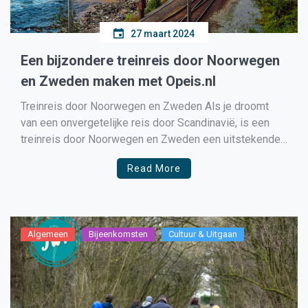
27 maart 2024
Een bijzondere treinreis door Noorwegen
en Zweden maken met Opeis.nl
Treinreis door Noorwegen en Zweden Als je droomt
van een onvergetelijke reis door Scandinavië, is een
treinreis door Noorwegen en Zweden een uitstekende
keuze. Deze landen staan bekend om hun
Read More
adembenemende natuur, pittoreske steden en
duurzame levensstijl. Met uitgestrekte bossen,
majestueuze bergen en serene fjorden biedt elke bocht
van de […]
Algemeen
Bijeenkomsten
Cultuur & Uitgaan