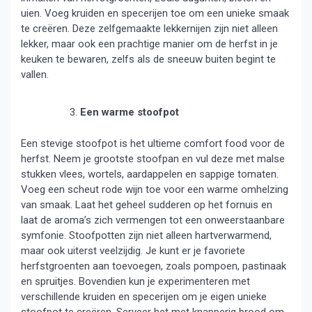
uien. Voeg kruiden en specerijen toe om een unieke smaak
te creëren. Deze zelfgemaakte lekkernijen zijn niet alleen
lekker, maar ook een prachtige manier om de herfst in je
keuken te bewaren, zelfs als de sneeuw buiten begint te
vallen.
Een warme stoofpot
Een stevige stoofpot is het ultieme comfort food voor de
herfst. Neem je grootste stoofpan en vul deze met malse
stukken vlees, wortels, aardappelen en sappige tomaten.
Voeg een scheut rode wijn toe voor een warme omhelzing
van smaak. Laat het geheel sudderen op het fornuis en
laat de aroma’s zich vermengen tot een onweerstaanbare
symfonie. Stoofpotten zijn niet alleen hartverwarmend,
maar ook uiterst veelzijdig. Je kunt er je favoriete
herfstgroenten aan toevoegen, zoals pompoen, pastinaak
en spruitjes. Bovendien kun je experimenteren met
verschillende kruiden en specerijen om je eigen unieke
stoofpot te creëren. Serveer het met knapperig brood om