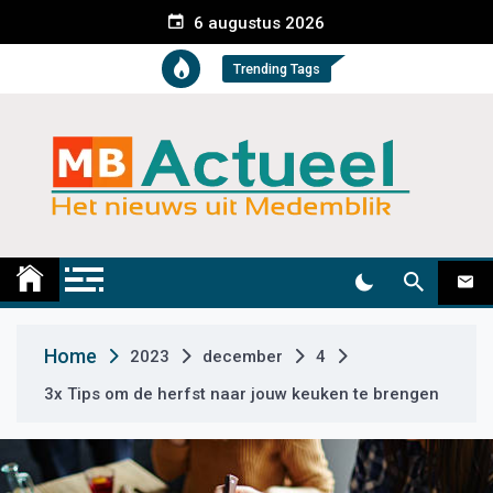
S
6 augustus 2026
k
i
Trending Tags
p
t
o
c
o
n
t
Medemblik Actueel
Wij zijn altijd actueel
e
n
t
Home
2023
december
4
3x Tips om de herfst naar jouw keuken te brengen