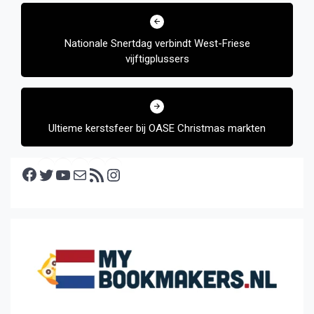
Bericht
navigatie
Nationale Snertdag verbindt West-Friese
vijftigplussers
Ultieme kerstsfeer bij OASE Christmas markten
Facebook
Twitter
YouTube
E-mail
RSS feed
Instagram