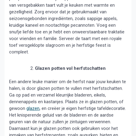
van versgebakken taart vult je keuken met warmte en
gezelligheid. Zorg ervoor dat je gebruikmaakt van
seizoensgebonden ingrediënten, zoals sappige appels,
kruidige kaneel en nootachtige pecannoten. Voeg een
snufje liefde toe en je hebt een onweerstaanbare traktatie
voor vrienden en familie. Serveer de taart met een royale
toef versgeklopte slagroom en je herfstige feest is
compleet.
Glazen potten vol herfstschatten
Een andere leuke manier om de herfst naar jouw keuken te
halen, is door glazen potten te vullen met herfstschatten.
Ga op pad en verzamel kleurrijke bladeren, eikels,
dennenappels en kastanjes. Plaats ze in glazen potten, of
gewoon
glazen
, en creëer je eigen herfstige tafeldecoratie.
Het knisperende geluid van de bladeren en de aardse
geuren van de natuur zullen je zintuigen verwennen.
Daarnaast kun je glazen potten ook gebruiken voor het
inmaken van herfstgroenten, zoals augurken, bieten en