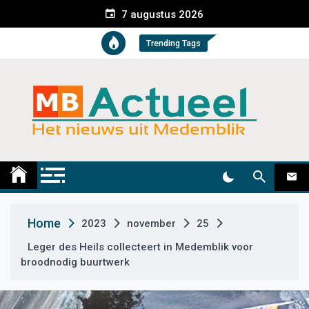
S
7 augustus 2026
k
i
Trending Tags
p
t
o
c
o
n
t
Medemblik Actueel
Wij zijn altijd actueel
e
n
t
Home
2023
november
25
Leger des Heils collecteert in Medemblik voor
broodnodig buurtwerk