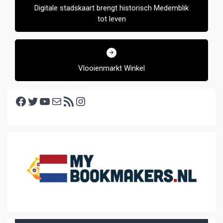
Digitale stadskaart brengt historisch Medemblik
tot leven
Vlooienmarkt Winkel
Facebook
Twitter
YouTube
E-mail
RSS feed
Instagram